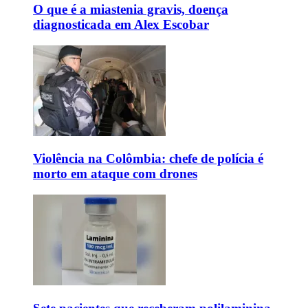
O que é a miastenia gravis, doença
diagnosticada em Alex Escobar
Violência na Colômbia: chefe de polícia é
morto em ataque com drones