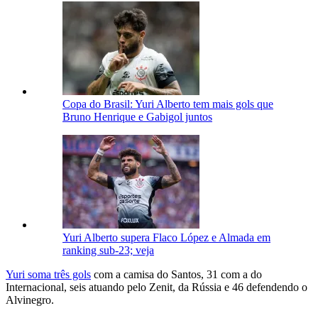
Copa do Brasil: Yuri Alberto tem mais gols que
Bruno Henrique e Gabigol juntos
Yuri Alberto supera Flaco López e Almada em
ranking sub-23; veja
Yuri soma três gols
com a camisa do Santos, 31 com a do
Internacional, seis atuando pelo Zenit, da Rússia e 46 defendendo o
Alvinegro.