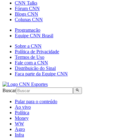
CNN Talks
Fórum CNN
Blogs CNN
Colunas CNN
Programação
Equipe CNN Brasil
Sobre a CNN
Política de Privacidade
Termos de Uso
Fale com a CNN
Distribuição do Sinal
Faça parte da Equipe CNN
Buscar
Pular para o conteúdo
Ao vivo
Política
Money
WW
Agro
Infra