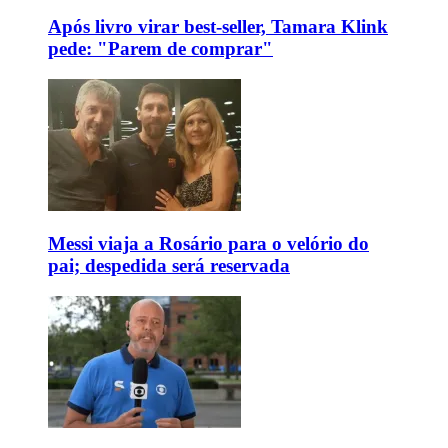
Após livro virar best-seller, Tamara Klink
pede: "Parem de comprar"
Messi viaja a Rosário para o velório do
pai; despedida será reservada