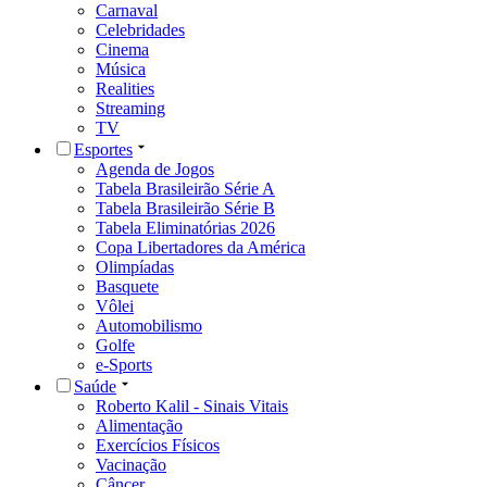
Carnaval
Celebridades
Cinema
Música
Realities
Streaming
TV
Esportes
Agenda de Jogos
Tabela Brasileirão Série A
Tabela Brasileirão Série B
Tabela Eliminatórias 2026
Copa Libertadores da América
Olimpíadas
Basquete
Vôlei
Automobilismo
Golfe
e-Sports
Saúde
Roberto Kalil - Sinais Vitais
Alimentação
Exercícios Físicos
Vacinação
Câncer