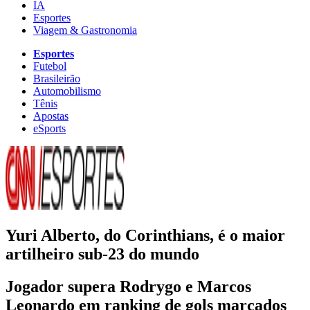
IA
Esportes
Viagem & Gastronomia
Esportes
Futebol
Brasileirão
Automobilismo
Tênis
Apostas
eSports
Yuri Alberto, do Corinthians, é o maior
artilheiro sub-23 do mundo
Jogador supera Rodrygo e Marcos
Leonardo em ranking de gols marcados