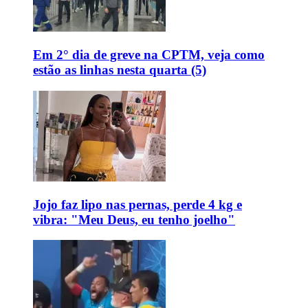
Em 2° dia de greve na CPTM, veja como
estão as linhas nesta quarta (5)
Jojo faz lipo nas pernas, perde 4 kg e
vibra: "Meu Deus, eu tenho joelho"