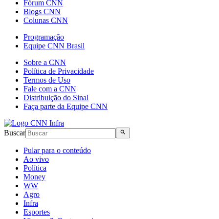
Fórum CNN
Blogs CNN
Colunas CNN
Programação
Equipe CNN Brasil
Sobre a CNN
Política de Privacidade
Termos de Uso
Fale com a CNN
Distribuição do Sinal
Faça parte da Equipe CNN
Buscar
Pular para o conteúdo
Ao vivo
Política
Money
WW
Agro
Infra
Esportes