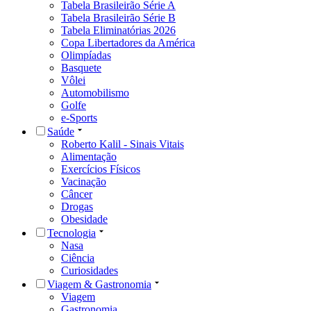
Tabela Brasileirão Série A
Tabela Brasileirão Série B
Tabela Eliminatórias 2026
Copa Libertadores da América
Olimpíadas
Basquete
Vôlei
Automobilismo
Golfe
e-Sports
Saúde
Roberto Kalil - Sinais Vitais
Alimentação
Exercícios Físicos
Vacinação
Câncer
Drogas
Obesidade
Tecnologia
Nasa
Ciência
Curiosidades
Viagem & Gastronomia
Viagem
Gastronomia