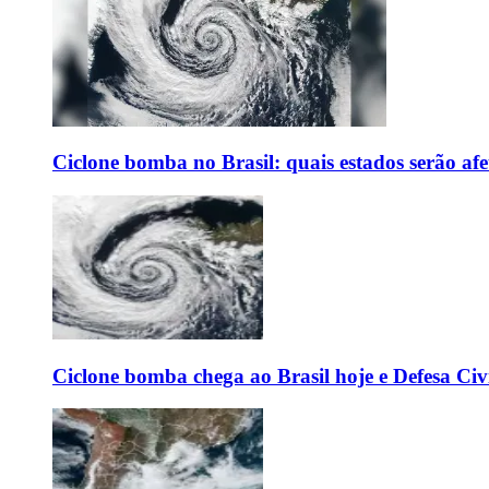
Ciclone bomba no Brasil: quais estados serão af
Ciclone bomba chega ao Brasil hoje e Defesa Civi