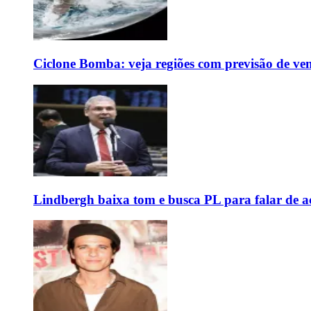
Ciclone Bomba: veja regiões com previsão de ven
Lindbergh baixa tom e busca PL para falar de ac