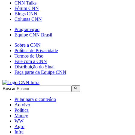
CNN Talks
Fórum CNN
Blogs CNN
Colunas CNN
Programação
Equipe CNN Brasil
Sobre a CNN
Política de Privacidade
Termos de Uso
Fale com a CNN
Distribuição do Sinal
Faça parte da Equipe CNN
Buscar
Pular para o conteúdo
Ao vivo
Política
Money
WW
Agro
Infra