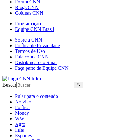
Fórum CNN
Blogs CNN
Colunas CNN
Programação
Equipe CNN Brasil
Sobre a CNN
Política de Privacidade
Termos de Uso
Fale com a CNN
Distribuição do Sinal
Faça parte da Equipe CNN
Buscar
Pular para o conteúdo
Ao vivo
Política
Money
WW
Agro
Infra
Esportes