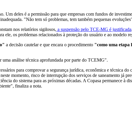
sso. Um deles é a permissão para que empresas com fundos de investimen
oi inadequada. "Não tem só problemas, tem também pequenas evoluções
nstam nos relatórios sigilosos,
a suspensão pelo TCE-MG é justificada
ara ele, os problemas relacionados à proteção do usuário e ao modelo re
to"
a decisão cautelar e que encara o procedimento
"como uma etapa le
ir uma análise técnica aprofundada por parte do TCEMG".
essários para comprovar a segurança jurídica, econômica e técnica d
neste momento, risco de interrupção dos serviços de saneamento já pres
ficiência do sistema para as próximas décadas. A Copasa permanece à d
ente", finaliza a nota.