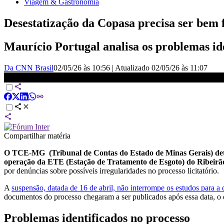
Viagem & Gastronomia
Desestatização da Copasa precisa ser bem fe
Maurício Portugal analisa os problemas ide
Da CNN Brasil
02/05/26 às 10:56
|
Atualizado
02/05/26 às 11:07
Portugal comenta suspensão do leilão da Copasa | MONEY NEWS
Compartilhar matéria
O TCE-MG (Tribunal de Contas do Estado de Minas Gerais) dete
operação da
ETE
(
Estação de Tratamento de Esgoto
) do Ribeir
por denúncias sobre possíveis irregularidades no processo licitatório.
A
suspensão, datada de 16 de abril, não interrompe os estudos para a 
documentos do processo chegaram a ser publicados após essa data, o q
Problemas identificados no processo