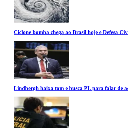
Ciclone bomba chega ao Brasil hoje e Defesa Civi
Lindbergh baixa tom e busca PL para falar de ac