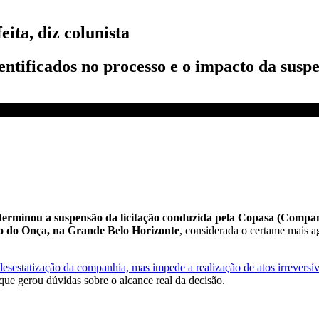
ita, diz colunista
ntificados no processo e o impacto da suspe
rminou a suspensão da licitação conduzida pela Copasa (Compan
ão do Onça, na Grande Belo Horizonte
, considerada o certame mais a
desestatização da companhia, mas impede a realização de atos irreversív
ue gerou dúvidas sobre o alcance real da decisão.