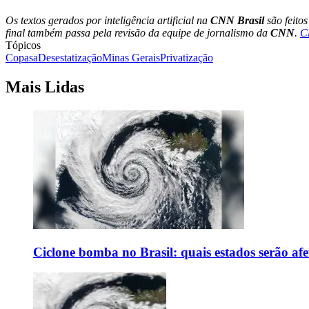
Os textos gerados por inteligência artificial na
CNN Brasil
são feito
final também passa pela revisão da equipe de jornalismo da
CNN
.
C
Tópicos
Copasa
Desestatização
Minas Gerais
Privatização
Mais Lidas
Ciclone bomba no Brasil: quais estados serão af