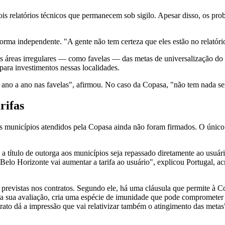
 relatórios técnicos que permanecem sob sigilo. Apesar disso, os prob
 forma independente. "A gente não tem certeza que eles estão no relatóri
 das áreas irregulares — como favelas — das metas de universalização d
para investimentos nessas localidades.
a ano a ano nas favelas", afirmou. No caso da Copasa, "não tem nada s
rifas
s municípios atendidos pela Copasa ainda não foram firmados. O único
a título de outorga aos municípios seja repassado diretamente ao usuár
 Belo Horizonte vai aumentar a tarifa ao usuário", explicou Portugal
previstas nos contratos. Segundo ele, há uma cláusula que permite à Co
, na sua avaliação, cria uma espécie de imunidade que pode compromete
rato dá a impressão que vai relativizar também o atingimento das metas