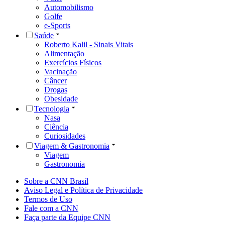
Automobilismo
Golfe
e-Sports
Saúde
Roberto Kalil - Sinais Vitais
Alimentação
Exercícios Físicos
Vacinação
Câncer
Drogas
Obesidade
Tecnologia
Nasa
Ciência
Curiosidades
Viagem & Gastronomia
Viagem
Gastronomia
Sobre a CNN Brasil
Aviso Legal e Política de Privacidade
Termos de Uso
Fale com a CNN
Faça parte da Equipe CNN