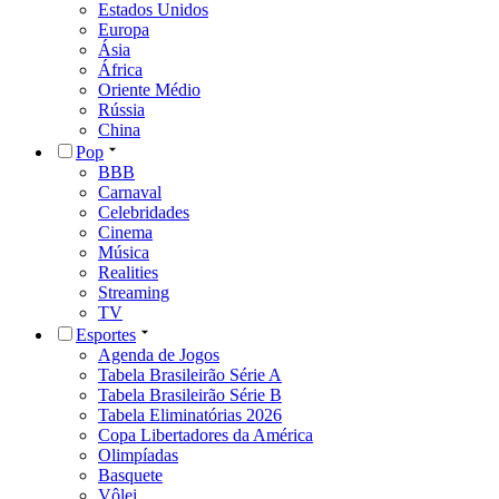
Estados Unidos
Europa
Ásia
África
Oriente Médio
Rússia
China
Pop
BBB
Carnaval
Celebridades
Cinema
Música
Realities
Streaming
TV
Esportes
Agenda de Jogos
Tabela Brasileirão Série A
Tabela Brasileirão Série B
Tabela Eliminatórias 2026
Copa Libertadores da América
Olimpíadas
Basquete
Vôlei