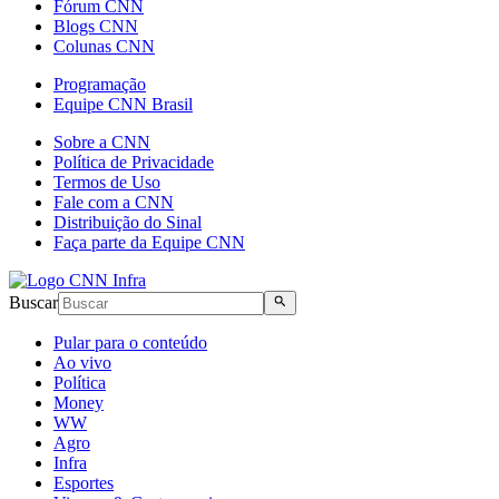
Fórum CNN
Blogs CNN
Colunas CNN
Programação
Equipe CNN Brasil
Sobre a CNN
Política de Privacidade
Termos de Uso
Fale com a CNN
Distribuição do Sinal
Faça parte da Equipe CNN
Buscar
Pular para o conteúdo
Ao vivo
Política
Money
WW
Agro
Infra
Esportes