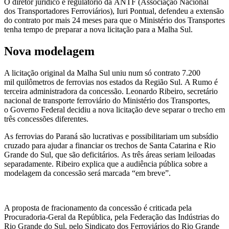
O diretor jurídico e regulatório da ANTF (Associação Nacional
dos Transportadores Ferroviários), Iuri Pontual, defendeu a extensão
do contrato por mais 24 meses para que o Ministério dos Transportes
tenha tempo de preparar a nova licitação para a Malha Sul.
Nova modelagem
A licitação original da Malha Sul uniu num só contrato
7.200
mil quilômetros de ferrovias nos estados da Região Sul. A Rumo é
terceira administradora da concessão. Leonardo Ribeiro, secretário
nacional de transporte ferroviário do Ministério dos Transportes,
o Governo Federal decidiu a nova licitação deve separar o trecho em
três concessões diferentes.
As ferrovias do Paraná são lucrativas e possibilitariam um subsídio
cruzado para ajudar a financiar os trechos de Santa Catarina e Rio
Grande do Sul, que são deficitários. As três áreas seriam leiloadas
separadamente. Ribeiro explica que a audiência pública sobre a
modelagem da concessão será marcada “em breve”.
A proposta de fracionamento da concessão é criticada pela
Procuradoria-Geral da República, pela Federação das Indústrias do
Rio Grande do Sul, pelo Sindicato dos Ferroviários do Rio Grande