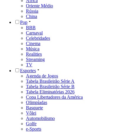
África
Oriente Médio
Rússia
China
Pop
BBB
Carnaval
Celebridades
Cinema
Música
Realities
Streaming
TV
Esportes
Agenda de Jogos
Tabela Brasileirão Série A
Tabela Brasileirão Série B
Tabela Eliminatórias 2026
Copa Libertadores da América
Olimpíadas
Basquete
Vôlei
Automobilismo
Golfe
e-Sports