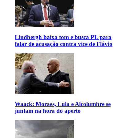
Lindbergh baixa tom e busca PL para
falar de acusação contra vice de Flávio
Waack: Moraes, Lula e Alcolumbre se
juntam na hora do aperto