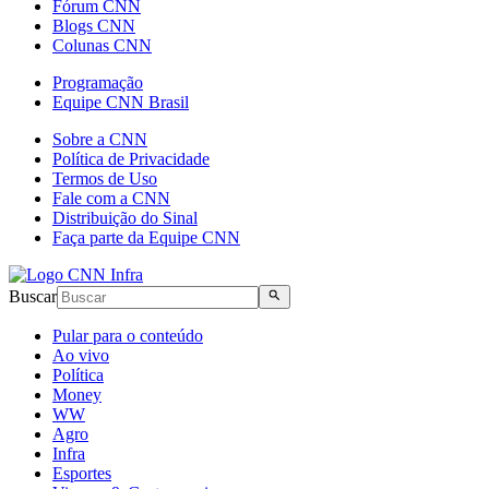
Fórum CNN
Blogs CNN
Colunas CNN
Programação
Equipe CNN Brasil
Sobre a CNN
Política de Privacidade
Termos de Uso
Fale com a CNN
Distribuição do Sinal
Faça parte da Equipe CNN
Buscar
Pular para o conteúdo
Ao vivo
Política
Money
WW
Agro
Infra
Esportes