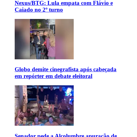
Nexus/BTG: Lula empata com Flávio e
Caiado no 2º turno
Globo demite cinegrafista após cabeçada
em repórter em debate eleitoral
Senador pede a Alcolumbre apuração de