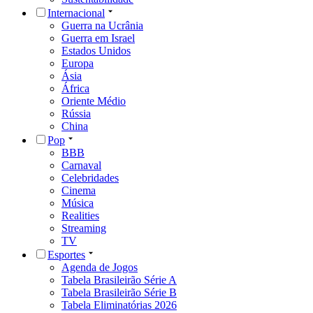
Internacional
Guerra na Ucrânia
Guerra em Israel
Estados Unidos
Europa
Ásia
África
Oriente Médio
Rússia
China
Pop
BBB
Carnaval
Celebridades
Cinema
Música
Realities
Streaming
TV
Esportes
Agenda de Jogos
Tabela Brasileirão Série A
Tabela Brasileirão Série B
Tabela Eliminatórias 2026