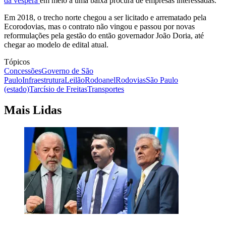
da véspera
em meio a uma baixa procura de empresas interessadas.
Em 2018, o trecho norte chegou a ser licitado e arrematado pela
Ecorodovias, mas o contrato não vingou e passou por novas
reformulações pela gestão do então governador João Doria, até
chegar ao modelo de edital atual.
Tópicos
Concessões
Governo de São
Paulo
Infraestrutura
Leilão
Rodoanel
Rodovias
São Paulo
(estado)
Tarcísio de Freitas
Transportes
Mais Lidas