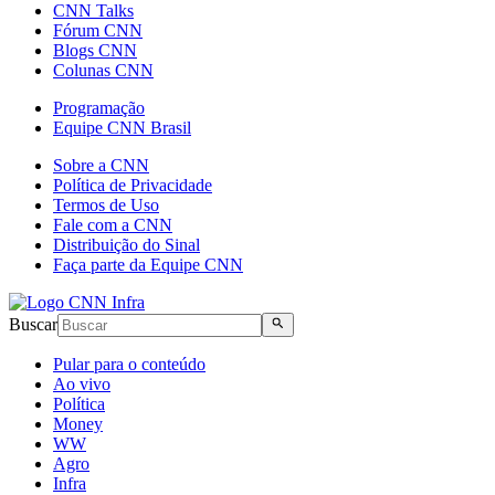
CNN Talks
Fórum CNN
Blogs CNN
Colunas CNN
Programação
Equipe CNN Brasil
Sobre a CNN
Política de Privacidade
Termos de Uso
Fale com a CNN
Distribuição do Sinal
Faça parte da Equipe CNN
Buscar
Pular para o conteúdo
Ao vivo
Política
Money
WW
Agro
Infra