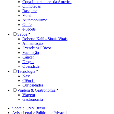
Copa Libertadores da América
Olimpíadas
Basquete
Vôlei
Automobilismo
Golfe
e-Sports
Saúde
Roberto Kalil - Sinais Vitais
Alimentação
Exercícios Físicos
Vacinação
Câncer
Drogas
Obesidade
Tecnologia
Nasa
Ciência
Curiosidades
Viagem & Gastronomia
Viagem
Gastronomia
Sobre a CNN Brasil
Aviso Legal e Política de Privacidade