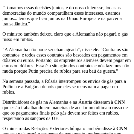
"Tomamos essas decisões juntos, é do nosso interesse, todas as
democracias do mundo compartilham esses interesses, estamos
juntos... temos que ficar juntos na União Europeia e na parceria
transatlântica."
O ministro também deixou claro que a Alemanha não pagará o gás
russo em rublos.
"A Alemanha não pode ser chantageada", disse ele. "Contratos são
contratos, e todos esses contratos são baseados em pagamentos em
dólares ou euros. Portanto, os empreiteiros alemães devem pagar em
euros ou dólares. Essa é a situação dos contratos e nós fazemos não
muda porque Putin precisa de rublos para seu baú de guerra.”
Na semana passada, a Rússia interrompeu os envios de gás para a
Polônia e a Bulgária depois que eles se recusaram a pagar em
rublos.
Distribuidores de gás na Alemanha e na Áustria disseram à
CNN
que estão trabalhando em maneiras de aceitar um ultimato russo de
que os pagamentos finais pelo gás devem ser feitos em rublos,
respeitando as sanções da UE.
O ministro das Relações Exteriores húngaro também disse à
CNN
que seu país usará o esquema de pagamento implementado por