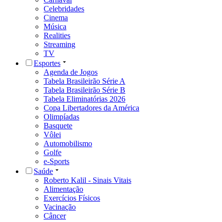
Celebridades
Cinema
Música
Realities
Streaming
TV
Esportes
Agenda de Jogos
Tabela Brasileirão Série A
Tabela Brasileirão Série B
Tabela Eliminatórias 2026
Copa Libertadores da América
Olimpíadas
Basquete
Vôlei
Automobilismo
Golfe
e-Sports
Saúde
Roberto Kalil - Sinais Vitais
Alimentação
Exercícios Físicos
Vacinação
Câncer