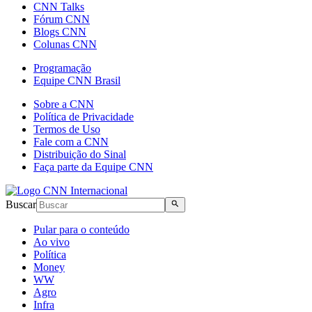
CNN Talks
Fórum CNN
Blogs CNN
Colunas CNN
Programação
Equipe CNN Brasil
Sobre a CNN
Política de Privacidade
Termos de Uso
Fale com a CNN
Distribuição do Sinal
Faça parte da Equipe CNN
Buscar
Pular para o conteúdo
Ao vivo
Política
Money
WW
Agro
Infra