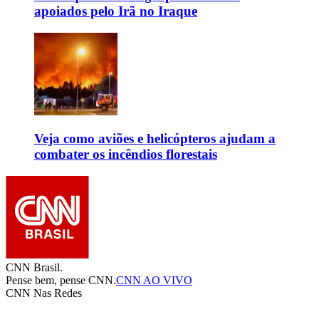
apoiados pelo Irã no Iraque
Veja como aviões e helicópteros ajudam a
combater os incêndios florestais
CNN Brasil.
Pense bem, pense CNN.
CNN AO VIVO
CNN Nas Redes