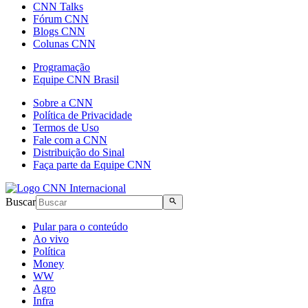
CNN Talks
Fórum CNN
Blogs CNN
Colunas CNN
Programação
Equipe CNN Brasil
Sobre a CNN
Política de Privacidade
Termos de Uso
Fale com a CNN
Distribuição do Sinal
Faça parte da Equipe CNN
Buscar
Pular para o conteúdo
Ao vivo
Política
Money
WW
Agro
Infra