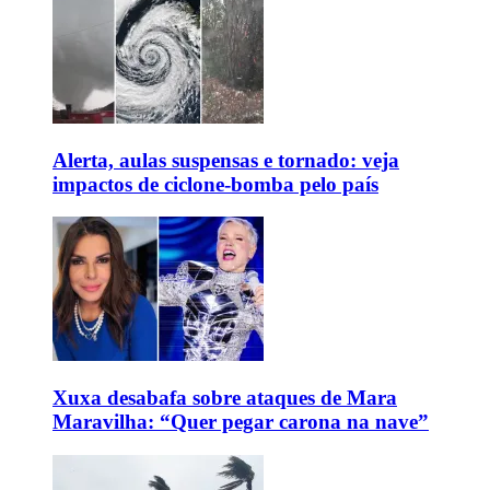
Alerta, aulas suspensas e tornado: veja
impactos de ciclone-bomba pelo país
Xuxa desabafa sobre ataques de Mara
Maravilha: “Quer pegar carona na nave”