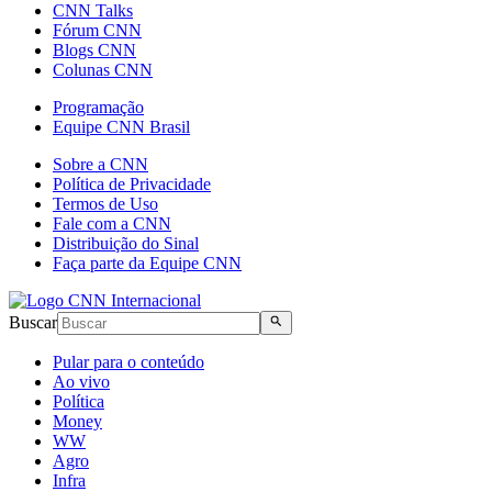
CNN Talks
Fórum CNN
Blogs CNN
Colunas CNN
Programação
Equipe CNN Brasil
Sobre a CNN
Política de Privacidade
Termos de Uso
Fale com a CNN
Distribuição do Sinal
Faça parte da Equipe CNN
Buscar
Pular para o conteúdo
Ao vivo
Política
Money
WW
Agro
Infra