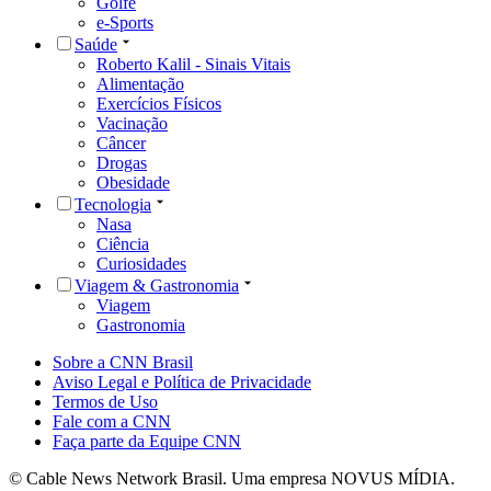
Golfe
e-Sports
Saúde
Roberto Kalil - Sinais Vitais
Alimentação
Exercícios Físicos
Vacinação
Câncer
Drogas
Obesidade
Tecnologia
Nasa
Ciência
Curiosidades
Viagem & Gastronomia
Viagem
Gastronomia
Sobre a CNN Brasil
Aviso Legal e Política de Privacidade
Termos de Uso
Fale com a CNN
Faça parte da Equipe CNN
© Cable News Network Brasil. Uma empresa NOVUS MÍDIA.