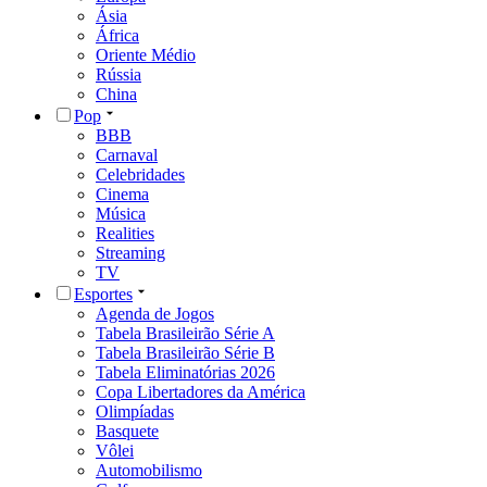
Ásia
África
Oriente Médio
Rússia
China
Pop
BBB
Carnaval
Celebridades
Cinema
Música
Realities
Streaming
TV
Esportes
Agenda de Jogos
Tabela Brasileirão Série A
Tabela Brasileirão Série B
Tabela Eliminatórias 2026
Copa Libertadores da América
Olimpíadas
Basquete
Vôlei
Automobilismo