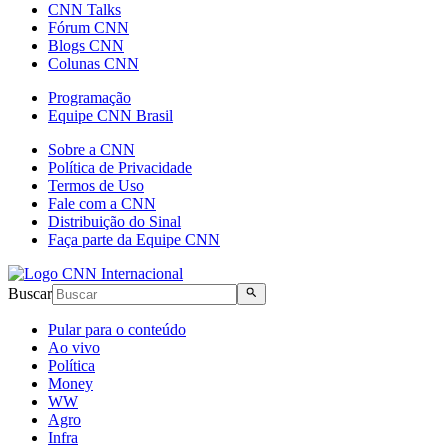
CNN Talks
Fórum CNN
Blogs CNN
Colunas CNN
Programação
Equipe CNN Brasil
Sobre a CNN
Política de Privacidade
Termos de Uso
Fale com a CNN
Distribuição do Sinal
Faça parte da Equipe CNN
Buscar
Pular para o conteúdo
Ao vivo
Política
Money
WW
Agro
Infra