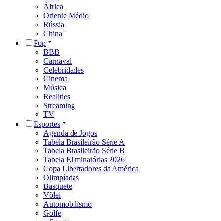
África
Oriente Médio
Rússia
China
Pop
BBB
Carnaval
Celebridades
Cinema
Música
Realities
Streaming
TV
Esportes
Agenda de Jogos
Tabela Brasileirão Série A
Tabela Brasileirão Série B
Tabela Eliminatórias 2026
Copa Libertadores da América
Olimpíadas
Basquete
Vôlei
Automobilismo
Golfe