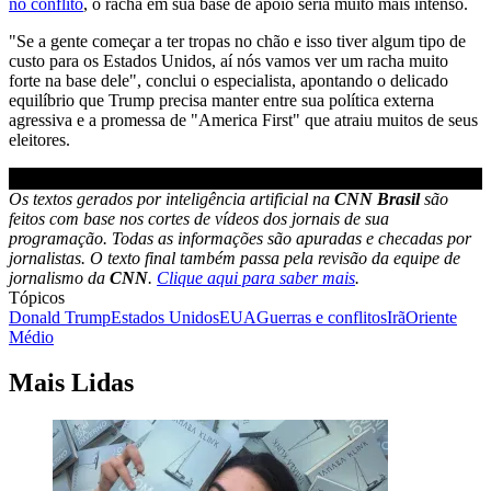
no conflito
, o racha em sua base de apoio seria muito mais intenso.
"Se a gente começar a ter tropas no chão e isso tiver algum tipo de
custo para os Estados Unidos, aí nós vamos ver um racha muito
forte na base dele", conclui o especialista, apontando o delicado
equilíbrio que Trump precisa manter entre sua política externa
agressiva e a promessa de "America First" que atraiu muitos de seus
eleitores.
Os textos gerados por inteligência artificial na
CNN Brasil
são
feitos com base nos cortes de vídeos dos jornais de sua
programação. Todas as informações são apuradas e checadas por
jornalistas. O texto final também passa pela revisão da equipe de
jornalismo da
CNN
.
Clique aqui para saber mais
.
Tópicos
Donald Trump
Estados Unidos
EUA
Guerras e conflitos
Irã
Oriente
Médio
Mais Lidas