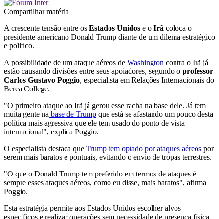
Compartilhar matéria
A crescente tensão entre os
Estados Unidos
e o
Irã
coloca o
presidente americano Donald Trump diante de um dilema estratégico
e político.
A possibilidade de um ataque aéreos de
Washington
contra o Irã já
estão causando divisões entre seus apoiadores, segundo o
professor
Carlos Gustavo Poggio
, especialista em Relações Internacionais do
Berea College.
"O primeiro ataque ao Irã já gerou esse racha na base dele. Já tem
muita gente na
base de Trump
que está se afastando um pouco desta
política mais agressiva que ele tem usado do ponto de vista
internacional", explica Poggio.
O especialista destaca que
Trump tem optado por ataques aéreos
por
serem mais baratos e pontuais, evitando o envio de tropas terrestres.
"O que o Donald Trump tem preferido em termos de ataques é
sempre esses ataques aéreos, como eu disse, mais baratos", afirma
Poggio.
Esta estratégia permite aos Estados Unidos escolher alvos
específicos e realizar operações sem necessidade de presença física