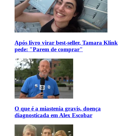
Após livro virar best-seller, Tamara Klink
pede: "Parem de comprar"
O que é a miastenia gravis, doença
diagnosticada em Alex Escobar