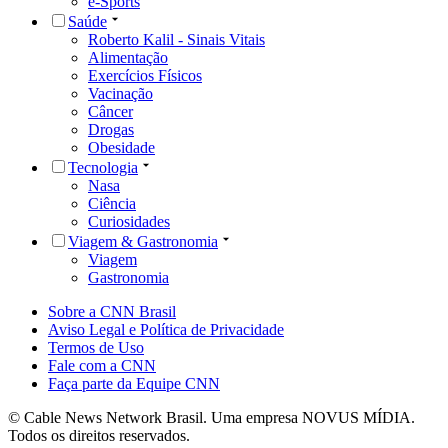
e-Sports
Saúde
Roberto Kalil - Sinais Vitais
Alimentação
Exercícios Físicos
Vacinação
Câncer
Drogas
Obesidade
Tecnologia
Nasa
Ciência
Curiosidades
Viagem & Gastronomia
Viagem
Gastronomia
Sobre a CNN Brasil
Aviso Legal e Política de Privacidade
Termos de Uso
Fale com a CNN
Faça parte da Equipe CNN
© Cable News Network Brasil. Uma empresa NOVUS MÍDIA.
Todos os direitos reservados.