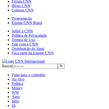
Fórum CNN
Blogs CNN
Colunas CNN
Programação
Equipe CNN Brasil
Sobre a CNN
Política de Privacidade
Termos de Uso
Fale com a CNN
Distribuição do Sinal
Faça parte da Equipe CNN
Buscar
Pular para o conteúdo
Ao vivo
Política
Money
WW
Agro
Infra
IA