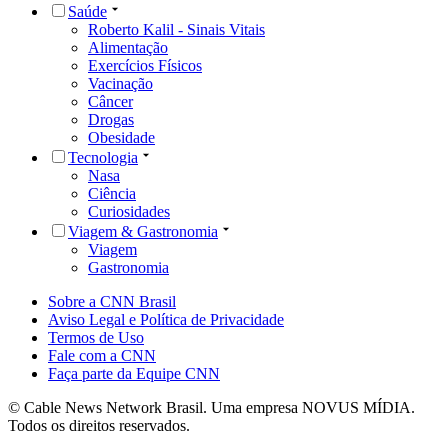
Saúde
Roberto Kalil - Sinais Vitais
Alimentação
Exercícios Físicos
Vacinação
Câncer
Drogas
Obesidade
Tecnologia
Nasa
Ciência
Curiosidades
Viagem & Gastronomia
Viagem
Gastronomia
Sobre a CNN Brasil
Aviso Legal e Política de Privacidade
Termos de Uso
Fale com a CNN
Faça parte da Equipe CNN
© Cable News Network Brasil. Uma empresa NOVUS MÍDIA.
Todos os direitos reservados.