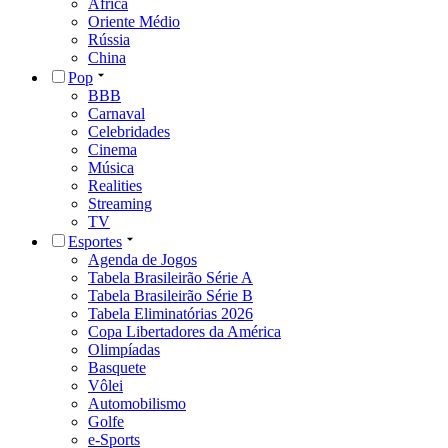
África
Oriente Médio
Rússia
China
Pop
BBB
Carnaval
Celebridades
Cinema
Música
Realities
Streaming
TV
Esportes
Agenda de Jogos
Tabela Brasileirão Série A
Tabela Brasileirão Série B
Tabela Eliminatórias 2026
Copa Libertadores da América
Olimpíadas
Basquete
Vôlei
Automobilismo
Golfe
e-Sports