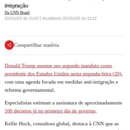
imigração
Da CNN Brasil
20/01/25 às 11:10
|
Atualizado
20/01/25 às 11:12
Especialista: O que esperar do segundo mandato de Trump; veja íntegra | CNN NOVO DIA
Compartilhar matéria
Donald Trump assume seu segundo mandato como
presidente dos Estados Unidos nesta segunda-feira (20)
,
com uma agenda focada em medidas anti-imigração e
reforma governamental.
Especialistas estimam a assinatura de aproximadamente
100 decretos já no primeiro dia de governo
.
Kellie Hock, consultora global, destaca à
CNN
que as