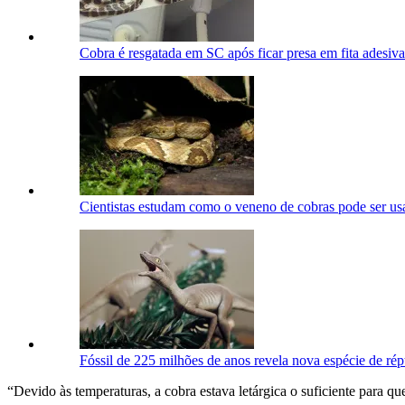
Cobra é resgatada em SC após ficar presa em fita adesiva
Cientistas estudam como o veneno de cobras pode ser u
Fóssil de 225 milhões de anos revela nova espécie de répt
“Devido às temperaturas, a cobra estava letárgica o suficiente para 