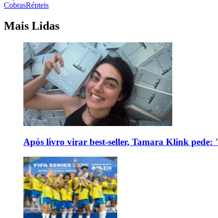
Cobras
Répteis
Mais Lidas
Após livro virar best-seller, Tamara Klink pede