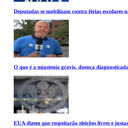
Deputadas se mobilizam contra férias escolares
O que é a miastenia gravis, doença diagnostica
EUA dizem que respeitarão eleições livres e justas