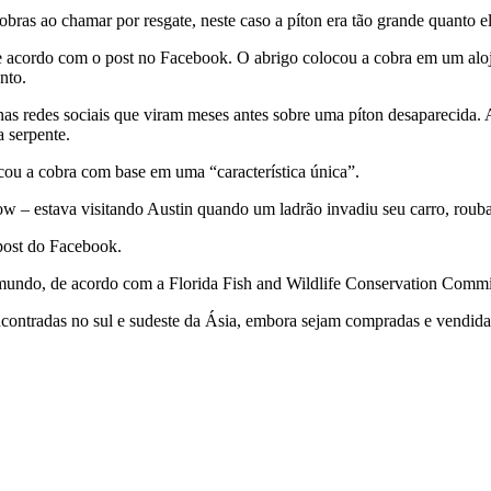
ras ao chamar por resgate, neste caso a píton era tão grande quanto 
de acordo com o post no Facebook. O abrigo colocou a cobra em um aloj
nto.
as redes sociais que viram meses antes sobre uma píton desaparecida.
 serpente.
icou a cobra com base em uma “característica única”.
w – estava visitando Austin quando um ladrão invadiu seu carro, rou
post do Facebook.
o mundo, de acordo com a Florida Fish and Wildlife Conservation Commi
ncontradas no sul e sudeste da Ásia, embora sejam compradas e vendi