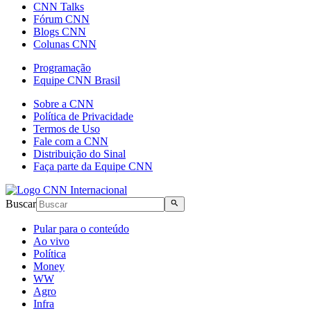
CNN Talks
Fórum CNN
Blogs CNN
Colunas CNN
Programação
Equipe CNN Brasil
Sobre a CNN
Política de Privacidade
Termos de Uso
Fale com a CNN
Distribuição do Sinal
Faça parte da Equipe CNN
Buscar
Pular para o conteúdo
Ao vivo
Política
Money
WW
Agro
Infra