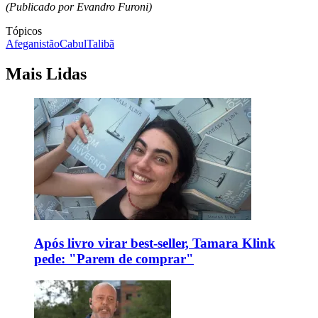
(Publicado por Evandro Furoni)
Tópicos
Afeganistão
Cabul
Talibã
Mais Lidas
Após livro virar best-seller, Tamara Klink
pede: "Parem de comprar"