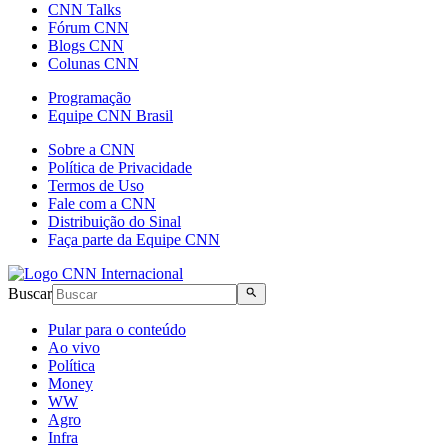
CNN Talks
Fórum CNN
Blogs CNN
Colunas CNN
Programação
Equipe CNN Brasil
Sobre a CNN
Política de Privacidade
Termos de Uso
Fale com a CNN
Distribuição do Sinal
Faça parte da Equipe CNN
Buscar
Pular para o conteúdo
Ao vivo
Política
Money
WW
Agro
Infra