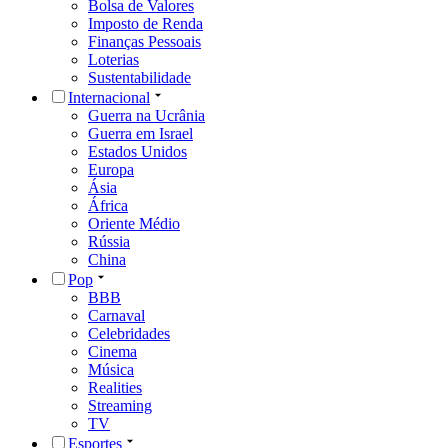
Bolsa de Valores
Imposto de Renda
Finanças Pessoais
Loterias
Sustentabilidade
Internacional
Guerra na Ucrânia
Guerra em Israel
Estados Unidos
Europa
Ásia
África
Oriente Médio
Rússia
China
Pop
BBB
Carnaval
Celebridades
Cinema
Música
Realities
Streaming
TV
Esportes