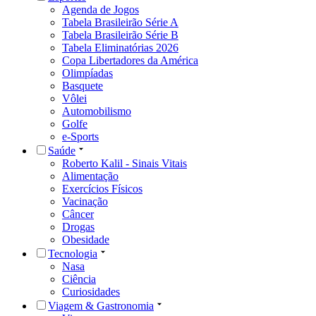
Agenda de Jogos
Tabela Brasileirão Série A
Tabela Brasileirão Série B
Tabela Eliminatórias 2026
Copa Libertadores da América
Olimpíadas
Basquete
Vôlei
Automobilismo
Golfe
e-Sports
Saúde
Roberto Kalil - Sinais Vitais
Alimentação
Exercícios Físicos
Vacinação
Câncer
Drogas
Obesidade
Tecnologia
Nasa
Ciência
Curiosidades
Viagem & Gastronomia