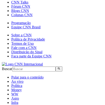
CNN Talks
Fórum CNN
Blogs CNN
Colunas CNN
Programação
Equipe CNN Brasil
Sobre a CNN
Política de Privacidade
Termos de Uso
Fale com a CNN
Distribuição do Sinal
Faça parte da Equipe CNN
Buscar
Pular para o conteúdo
Ao vivo
Política
Money
WW
Agro
Infra