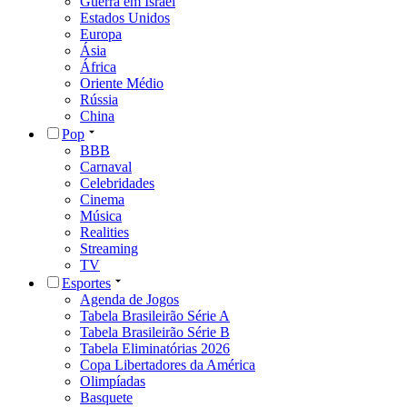
Guerra em Israel
Estados Unidos
Europa
Ásia
África
Oriente Médio
Rússia
China
Pop
BBB
Carnaval
Celebridades
Cinema
Música
Realities
Streaming
TV
Esportes
Agenda de Jogos
Tabela Brasileirão Série A
Tabela Brasileirão Série B
Tabela Eliminatórias 2026
Copa Libertadores da América
Olimpíadas
Basquete