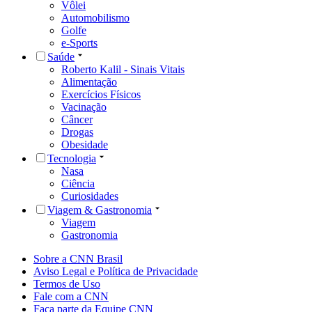
Vôlei
Automobilismo
Golfe
e-Sports
Saúde
Roberto Kalil - Sinais Vitais
Alimentação
Exercícios Físicos
Vacinação
Câncer
Drogas
Obesidade
Tecnologia
Nasa
Ciência
Curiosidades
Viagem & Gastronomia
Viagem
Gastronomia
Sobre a CNN Brasil
Aviso Legal e Política de Privacidade
Termos de Uso
Fale com a CNN
Faça parte da Equipe CNN