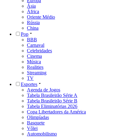
Europa
Ásia
África
Oriente Médio
Rússia
China
Pop
BBB
Carnaval
Celebridades
Cinema
Música
Realities
Streaming
TV
Esportes
Agenda de Jogos
Tabela Brasileirão Série A
Tabela Brasileirão Série B
Tabela Eliminatórias 2026
Copa Libertadores da América
Olimpíadas
Basquete
Vôlei
Automobilismo