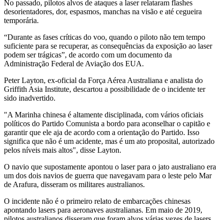
No passado, pilotos alvos de ataques a laser relataram flashes
desorientadores, dor, espasmos, manchas na visão e até cegueira
temporária.
“Durante as fases críticas do voo, quando o piloto não tem tempo
suficiente para se recuperar, as consequências da exposição ao laser
podem ser trágicas”, de acordo com um documento da
Administração Federal de Aviação dos EUA.
Peter Layton, ex-oficial da Força Aérea Australiana e analista do
Griffith Asia Institute, descartou a possibilidade de o incidente ter
sido inadvertido.
"A Marinha chinesa é altamente disciplinada, com vários oficiais
políticos do Partido Comunista a bordo para aconselhar o capitão e
garantir que ele aja de acordo com a orientação do Partido. Isso
significa que não é um acidente, mas é um ato proposital, autorizado
pelos níveis mais altos", disse Layton.
O navio que supostamente apontou o laser para o jato australiano era
um dos dois navios de guerra que navegavam para o leste pelo Mar
de Arafura, disseram os militares australianos.
O incidente não é o primeiro relato de embarcações chinesas
apontando lasers para aeronaves australianas. Em maio de 2019,
pilotos australianos disseram que foram alvos várias vezes de lasers