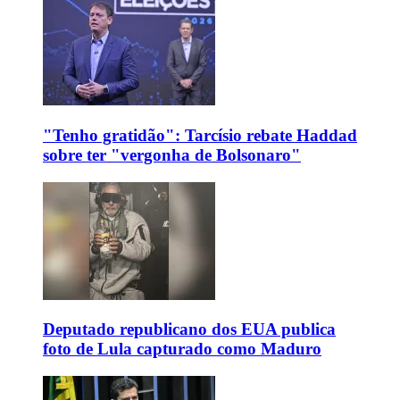
"Tenho gratidão": Tarcísio rebate Haddad
sobre ter "vergonha de Bolsonaro"
Deputado republicano dos EUA publica
foto de Lula capturado como Maduro