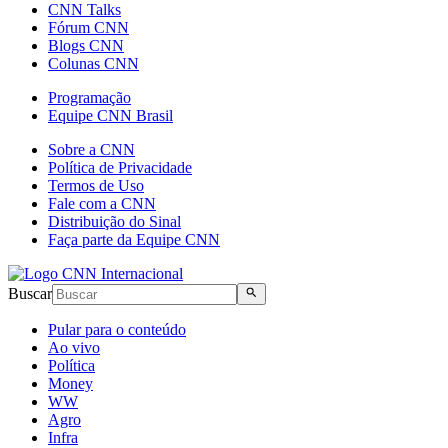
CNN Talks
Fórum CNN
Blogs CNN
Colunas CNN
Programação
Equipe CNN Brasil
Sobre a CNN
Política de Privacidade
Termos de Uso
Fale com a CNN
Distribuição do Sinal
Faça parte da Equipe CNN
Buscar
Pular para o conteúdo
Ao vivo
Política
Money
WW
Agro
Infra