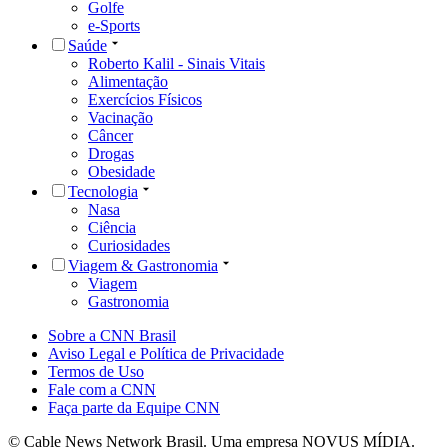
Golfe
e-Sports
Saúde
Roberto Kalil - Sinais Vitais
Alimentação
Exercícios Físicos
Vacinação
Câncer
Drogas
Obesidade
Tecnologia
Nasa
Ciência
Curiosidades
Viagem & Gastronomia
Viagem
Gastronomia
Sobre a CNN Brasil
Aviso Legal e Política de Privacidade
Termos de Uso
Fale com a CNN
Faça parte da Equipe CNN
© Cable News Network Brasil. Uma empresa NOVUS MÍDIA.