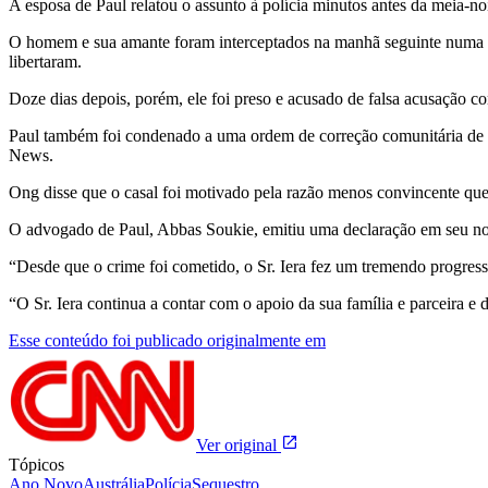
A esposa de Paul relatou o assunto à polícia minutos antes da meia-noi
O homem e sua amante foram interceptados na manhã seguinte numa ba
libertaram.
Doze dias depois, porém, ele foi preso e acusado de falsa acusação c
Paul também foi condenado a uma ordem de correção comunitária de 
News.
Ong disse que o casal foi motivado pela razão menos convincente que 
O advogado de Paul, Abbas Soukie, emitiu uma declaração em seu nome,
“Desde que o crime foi cometido, o Sr. Iera fez um tremendo progresso 
“O Sr. Iera continua a contar com o apoio da sua família e parceira
Esse conteúdo foi publicado originalmente em
Ver original
Tópicos
Ano Novo
Austrália
Polícia
Sequestro