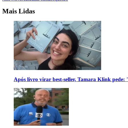
Mais Lidas
Após livro virar best-seller, Tamara Klink pede