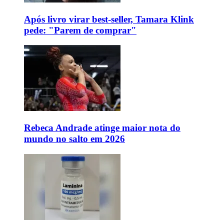
Após livro virar best-seller, Tamara Klink
pede: "Parem de comprar"
Rebeca Andrade atinge maior nota do
mundo no salto em 2026