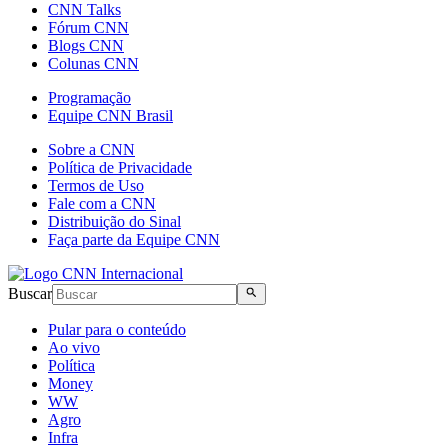
CNN Talks
Fórum CNN
Blogs CNN
Colunas CNN
Programação
Equipe CNN Brasil
Sobre a CNN
Política de Privacidade
Termos de Uso
Fale com a CNN
Distribuição do Sinal
Faça parte da Equipe CNN
Buscar
Pular para o conteúdo
Ao vivo
Política
Money
WW
Agro
Infra