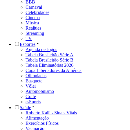
BBB
Carnaval
Celebridades
Cinema
Música
Realities
Streaming
TV
Esportes
Agenda de Jogos
Tabela Brasileirão Série A
Tabela Brasileirão Série B
Tabela Eliminatórias 2026
Copa Libertadores da América
Olimpíadas
Basquete
Vôlei
Automobilismo
Golfe
e-Sports
Saúde
Roberto Kalil - Sinais Vitais
Alimentação
Exercícios Físicos
Vacinação