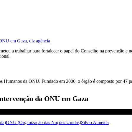
a ONU em Gaza, diz agência
teu a trabalhar para fortalecer o papel do Conselho na prevenção e no 
ional.
itos Humanos da ONU. Fundado em 2006, o órgão é composto por 47 país
 intervenção da ONU em Gaza
ula)
ONU (Organização das Nações Unidas)
Silvio Almeida