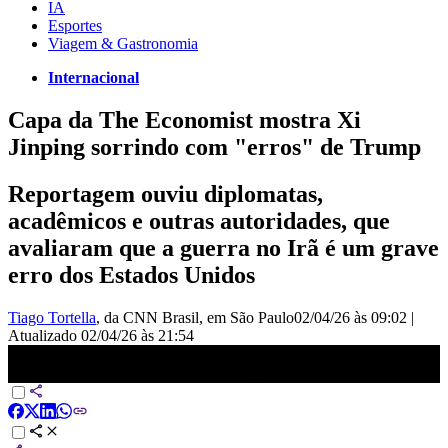
IA
Esportes
Viagem & Gastronomia
Internacional
Capa da The Economist mostra Xi
Jinping sorrindo com "erros" de Trump
Reportagem ouviu diplomatas,
acadêmicos e outras autoridades, que
avaliaram que a guerra no Irã é um grave
erro dos Estados Unidos
Tiago Tortella
, da CNN Brasil
, em São Paulo
02/04/26 às 09:02
|
Atualizado
02/04/26 às 21:54
Xi Jinping sorri para “erros” de Trump em nova capa da revista The
Economist | CNN PRIME TIME