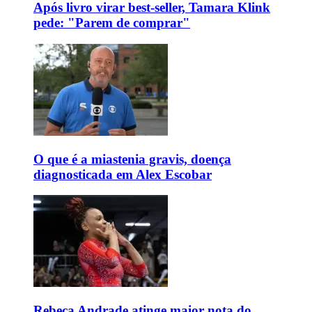
Após livro virar best-seller, Tamara Klink
pede: "Parem de comprar"
O que é a miastenia gravis, doença
diagnosticada em Alex Escobar
Rebeca Andrade atinge maior nota do