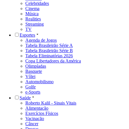
Celebridades
Cinema
Música
Realities
Streaming
TV
Esportes
Agenda de Jogos
Tabela Brasileirão Série A
Tabela Brasileirão Série B
Tabela Eliminatórias 2026
Copa Libertadores da América
Olimpíadas
Basquete
Vôlei
Automobilismo
Golfe
e-Sports
Saúde
Roberto Kalil - Sinais Vitais
Alimentação
Exercícios Físicos
Vacinação
Câncer
Drogas