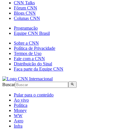
CNN Talks
Fórum CNN
Blogs CNN
Colunas CNN
Programação
Equipe CNN Brasil
Sobre a CNN
Política de Privacidade
Termos de Uso
Fale com a CNN
Distribuição do Sinal
Faça parte da Equipe CNN
Buscar
Pular para o conteúdo
Ao vivo
Política
Money
WW
Agro
Infra