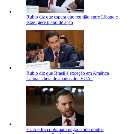
Rubio diz que espera que reunião entre Líbano e
Israel gere plano de ação
Rubio diz que Brasil é exceção em América
Latina "cheia de aliados dos EUA"
EUA e Irã continuam negociando pontos