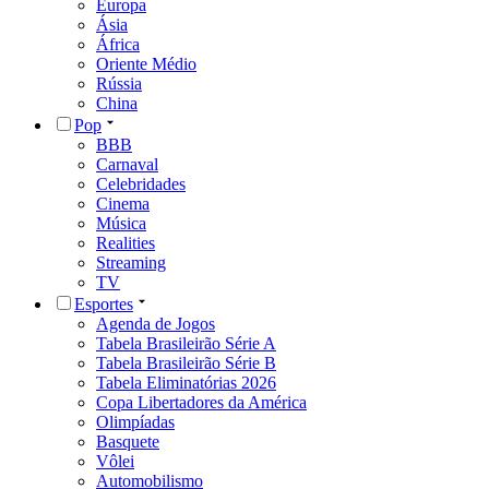
Europa
Ásia
África
Oriente Médio
Rússia
China
Pop
BBB
Carnaval
Celebridades
Cinema
Música
Realities
Streaming
TV
Esportes
Agenda de Jogos
Tabela Brasileirão Série A
Tabela Brasileirão Série B
Tabela Eliminatórias 2026
Copa Libertadores da América
Olimpíadas
Basquete
Vôlei
Automobilismo