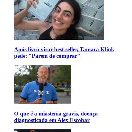
Após livro virar best-seller, Tamara Klink
pede: "Parem de comprar"
O que é a miastenia gravis, doença
diagnosticada em Alex Escobar