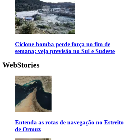
Ciclone-bomba perde força no fim de
semana; veja previsão no Sul e Sudeste
WebStories
Entenda as rotas de navegação no Estreito
de Ormuz