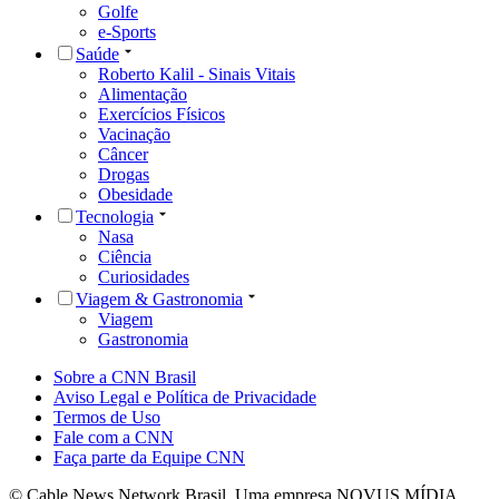
Golfe
e-Sports
Saúde
Roberto Kalil - Sinais Vitais
Alimentação
Exercícios Físicos
Vacinação
Câncer
Drogas
Obesidade
Tecnologia
Nasa
Ciência
Curiosidades
Viagem & Gastronomia
Viagem
Gastronomia
Sobre a CNN Brasil
Aviso Legal e Política de Privacidade
Termos de Uso
Fale com a CNN
Faça parte da Equipe CNN
© Cable News Network Brasil. Uma empresa NOVUS MÍDIA.