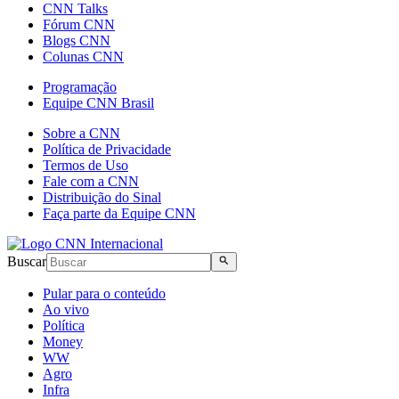
CNN Talks
Fórum CNN
Blogs CNN
Colunas CNN
Programação
Equipe CNN Brasil
Sobre a CNN
Política de Privacidade
Termos de Uso
Fale com a CNN
Distribuição do Sinal
Faça parte da Equipe CNN
Buscar
Pular para o conteúdo
Ao vivo
Política
Money
WW
Agro
Infra