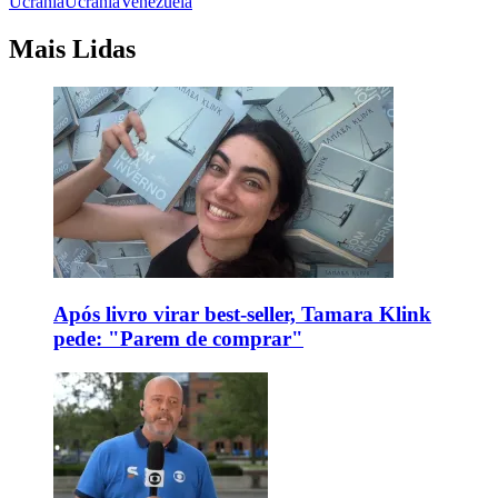
Ucrânia
Ucrânia
Venezuela
Mais Lidas
Após livro virar best-seller, Tamara Klink
pede: "Parem de comprar"