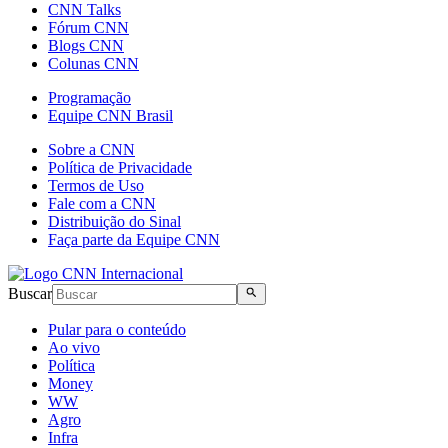
CNN Talks
Fórum CNN
Blogs CNN
Colunas CNN
Programação
Equipe CNN Brasil
Sobre a CNN
Política de Privacidade
Termos de Uso
Fale com a CNN
Distribuição do Sinal
Faça parte da Equipe CNN
Buscar
Pular para o conteúdo
Ao vivo
Política
Money
WW
Agro
Infra