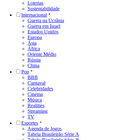
Loterias
Sustentabilidade
Internacional
Guerra na Ucrânia
Guerra em Israel
Estados Unidos
Europa
Ásia
África
Oriente Médio
Rússia
China
Pop
BBB
Carnaval
Celebridades
Cinema
Música
Realities
Streaming
TV
Esportes
Agenda de Jogos
Tabela Brasileirão Série A
Tabela Brasileirão Série B