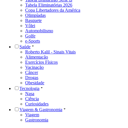
Tabela Eliminatórias 2026
Copa Libertadores da América
Olimpíadas
Basquete
Vôlei
Automobilismo
Golfe
e-Sports
Saúde
Roberto Kalil - Sinais Vitais
Alimentação
Exercícios Físicos
Vacinação
Câncer
Drogas
Obesidade
Tecnologia
Nasa
Ciência
Curiosidades
Viagem & Gastronomia
Viagem
Gastronomia