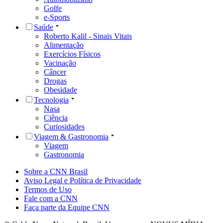
Golfe
e-Sports
Saúde
Roberto Kalil - Sinais Vitais
Alimentação
Exercícios Físicos
Vacinação
Câncer
Drogas
Obesidade
Tecnologia
Nasa
Ciência
Curiosidades
Viagem & Gastronomia
Viagem
Gastronomia
Sobre a CNN Brasil
Aviso Legal e Política de Privacidade
Termos de Uso
Fale com a CNN
Faça parte da Equipe CNN