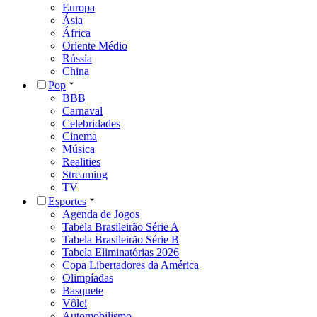
Europa
Ásia
África
Oriente Médio
Rússia
China
Pop
BBB
Carnaval
Celebridades
Cinema
Música
Realities
Streaming
TV
Esportes
Agenda de Jogos
Tabela Brasileirão Série A
Tabela Brasileirão Série B
Tabela Eliminatórias 2026
Copa Libertadores da América
Olimpíadas
Basquete
Vôlei
Automobilismo