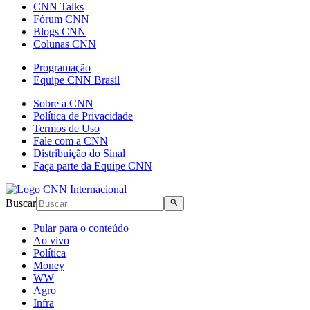
CNN Talks
Fórum CNN
Blogs CNN
Colunas CNN
Programação
Equipe CNN Brasil
Sobre a CNN
Política de Privacidade
Termos de Uso
Fale com a CNN
Distribuição do Sinal
Faça parte da Equipe CNN
Buscar
Pular para o conteúdo
Ao vivo
Política
Money
WW
Agro
Infra