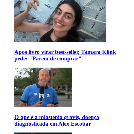
Após livro virar best-seller, Tamara Klink
pede: "Parem de comprar"
O que é a miastenia gravis, doença
diagnosticada em Alex Escobar