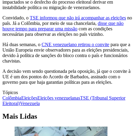
impactados se o desfecho do processo eleitoral derivar em
instabilidade política ou migração de venezuelanos.
Convidado, o
TSE informou que não irá acompanhar as eleições
no
país. Já a Colômbia, por meio de sua chancelaria,
disse que não
houve tempo para preparar uma missão
com as condições
necessárias para observar as eleições no país vizinho.
Há duas semanas, o
CNE venezuelano retirou o convite
para que a
União Europeia envie observadores para as eleições presidenciais,
devido à política de sanções do bloco contra o país e funcionários
chavistas.
A decisão vem sendo questionada pela oposição, já que o convite à
UE é um dos pontos do Acordo de Barbados, assinado com o
governo para que haja garantias políticas para as eleições.
Tópicos
Colômbia
Eleições
Eleições venezuelanas
TSE (Tribunal Superior
Eleitoral)
Venezuela
Mais Lidas