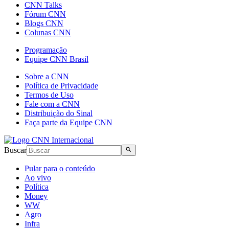
CNN Talks
Fórum CNN
Blogs CNN
Colunas CNN
Programação
Equipe CNN Brasil
Sobre a CNN
Política de Privacidade
Termos de Uso
Fale com a CNN
Distribuição do Sinal
Faça parte da Equipe CNN
Buscar
Pular para o conteúdo
Ao vivo
Política
Money
WW
Agro
Infra