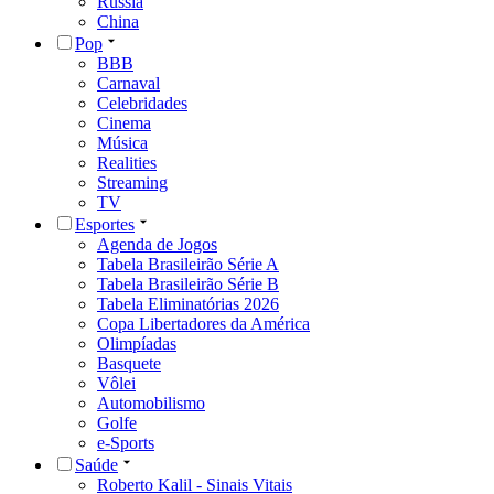
Rússia
China
Pop
BBB
Carnaval
Celebridades
Cinema
Música
Realities
Streaming
TV
Esportes
Agenda de Jogos
Tabela Brasileirão Série A
Tabela Brasileirão Série B
Tabela Eliminatórias 2026
Copa Libertadores da América
Olimpíadas
Basquete
Vôlei
Automobilismo
Golfe
e-Sports
Saúde
Roberto Kalil - Sinais Vitais