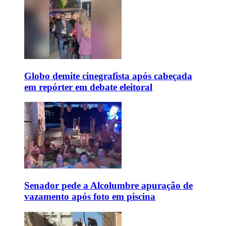
Globo demite cinegrafista após cabeçada
em repórter em debate eleitoral
Senador pede a Alcolumbre apuração de
vazamento após foto em piscina