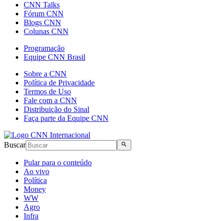
CNN Talks
Fórum CNN
Blogs CNN
Colunas CNN
Programação
Equipe CNN Brasil
Sobre a CNN
Política de Privacidade
Termos de Uso
Fale com a CNN
Distribuição do Sinal
Faça parte da Equipe CNN
Buscar
Pular para o conteúdo
Ao vivo
Política
Money
WW
Agro
Infra