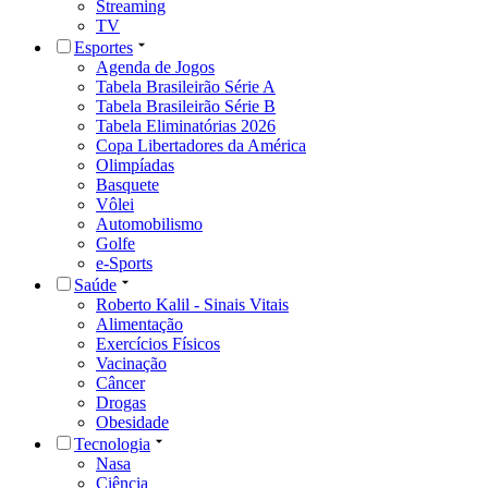
Streaming
TV
Esportes
Agenda de Jogos
Tabela Brasileirão Série A
Tabela Brasileirão Série B
Tabela Eliminatórias 2026
Copa Libertadores da América
Olimpíadas
Basquete
Vôlei
Automobilismo
Golfe
e-Sports
Saúde
Roberto Kalil - Sinais Vitais
Alimentação
Exercícios Físicos
Vacinação
Câncer
Drogas
Obesidade
Tecnologia
Nasa
Ciência