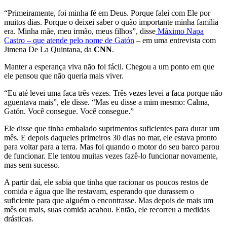
“Primeiramente, foi minha fé em Deus. Porque falei com Ele por
muitos dias. Porque o deixei saber o quão importante minha família
era. Minha mãe, meu irmão, meus filhos”, disse
Máximo Napa
Castro – que atende pelo nome de Gatón
– em uma entrevista com
Jimena De La Quintana, da
CNN
.
Manter a esperança viva não foi fácil. Chegou a um ponto em que
ele pensou que não queria mais viver.
“Eu até levei uma faca três vezes. Três vezes levei a faca porque não
aguentava mais”, ele disse. “Mas eu disse a mim mesmo: Calma,
Gatón. Você consegue. Você consegue.”
Ele disse que tinha embalado suprimentos suficientes para durar um
mês. E depois daqueles primeiros 30 dias no mar, ele estava pronto
para voltar para a terra. Mas foi quando o motor do seu barco parou
de funcionar. Ele tentou muitas vezes fazê-lo funcionar novamente,
mas sem sucesso.
A partir daí, ele sabia que tinha que racionar os poucos restos de
comida e água que lhe restavam, esperando que durassem o
suficiente para que alguém o encontrasse. Mas depois de mais um
mês ou mais, suas comida acabou. Então, ele recorreu a medidas
drásticas.