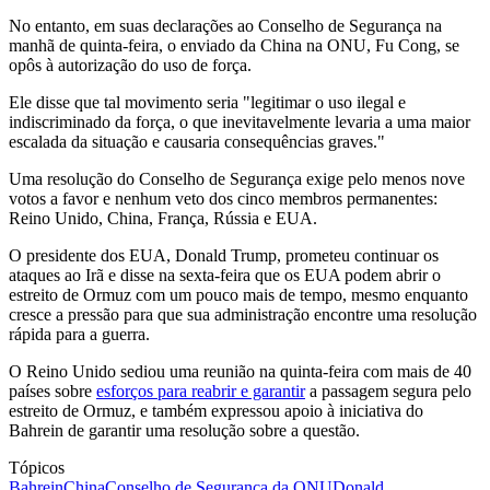
No entanto, em suas declarações ao Conselho de Segurança na
manhã de quinta-feira, o enviado da China na ONU, Fu Cong, se
opôs à autorização do uso de força.
Ele disse que tal movimento seria "legitimar o uso ilegal e
indiscriminado da força, o que inevitavelmente levaria a uma maior
escalada da situação e causaria consequências graves."
Uma resolução do Conselho de Segurança exige pelo menos nove
votos a favor e nenhum veto dos cinco membros permanentes:
Reino Unido, China, França, Rússia e EUA.
O presidente dos EUA, Donald Trump, prometeu continuar os
ataques ao Irã e disse na sexta-feira que os EUA podem abrir o
estreito de Ormuz com um pouco mais de tempo, mesmo enquanto
cresce a pressão para que sua administração encontre uma resolução
rápida para a guerra.
O Reino Unido sediou uma reunião na quinta-feira com mais de 40
países sobre
esforços para reabrir e garantir
a passagem segura pelo
estreito de Ormuz, e também expressou apoio à iniciativa do
Bahrein de garantir uma resolução sobre a questão.
Tópicos
Bahrein
China
Conselho de Segurança da ONU
Donald