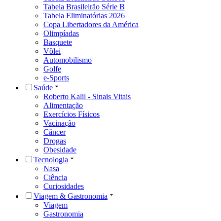
Tabela Brasileirão Série B
Tabela Eliminatórias 2026
Copa Libertadores da América
Olimpíadas
Basquete
Vôlei
Automobilismo
Golfe
e-Sports
Saúde
Roberto Kalil - Sinais Vitais
Alimentação
Exercícios Físicos
Vacinação
Câncer
Drogas
Obesidade
Tecnologia
Nasa
Ciência
Curiosidades
Viagem & Gastronomia
Viagem
Gastronomia