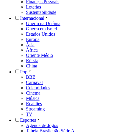
Finanças Pessoais
Loterias
Sustentabilidade
Internacional
Guerra na Ucrânia
Guerra em Israel
Estados Unidos
Europa
Ásia
África
Oriente Médio
Rússia
China
Pop
BBB
Carnaval
Celebridades
Cinema
Música
Realities
Streaming
TV
Esportes
Agenda de Jogos
Tabela Brasileirão Série A