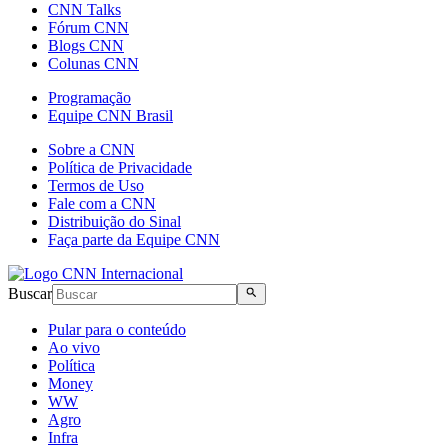
CNN Talks
Fórum CNN
Blogs CNN
Colunas CNN
Programação
Equipe CNN Brasil
Sobre a CNN
Política de Privacidade
Termos de Uso
Fale com a CNN
Distribuição do Sinal
Faça parte da Equipe CNN
Buscar
Pular para o conteúdo
Ao vivo
Política
Money
WW
Agro
Infra