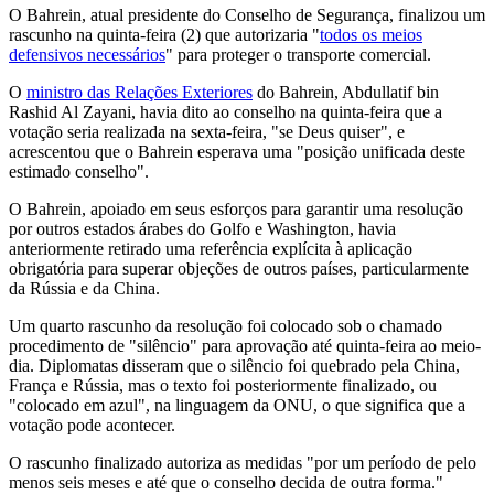
O Bahrein, atual presidente do Conselho de Segurança, finalizou um
rascunho na quinta-feira (2) que autorizaria "
todos os meios
defensivos necessários
" para proteger o transporte comercial.
O
ministro das Relações Exteriores
do Bahrein, Abdullatif bin
Rashid Al Zayani, havia dito ao conselho na quinta-feira que a
votação seria realizada na sexta-feira, "se Deus quiser", e
acrescentou que o Bahrein esperava uma "posição unificada deste
estimado conselho".
O Bahrein, apoiado em seus esforços para garantir uma resolução
por outros estados árabes do Golfo e Washington, havia
anteriormente retirado uma referência explícita à aplicação
obrigatória para superar objeções de outros países, particularmente
da Rússia e da China.
Um quarto rascunho da resolução foi colocado sob o chamado
procedimento de "silêncio" para aprovação até quinta-feira ao meio-
dia. Diplomatas disseram que o silêncio foi quebrado pela China,
França e Rússia, mas o texto foi posteriormente finalizado, ou
"colocado em azul", na linguagem da ONU, o que significa que a
votação pode acontecer.
O rascunho finalizado autoriza as medidas "por um período de pelo
menos seis meses e até que o conselho decida de outra forma."