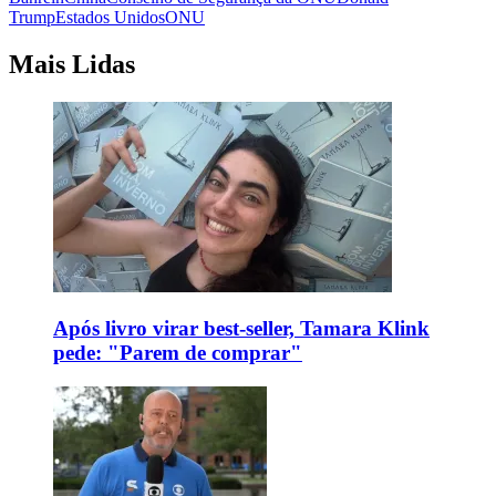
Trump
Estados Unidos
ONU
Mais Lidas
Após livro virar best-seller, Tamara Klink
pede: "Parem de comprar"