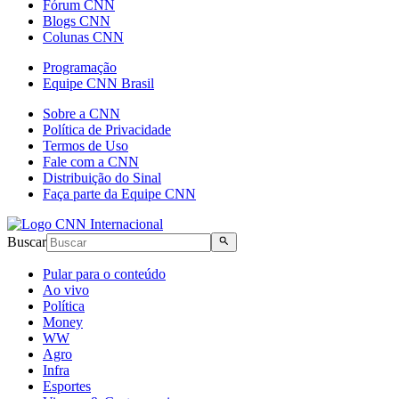
Fórum CNN
Blogs CNN
Colunas CNN
Programação
Equipe CNN Brasil
Sobre a CNN
Política de Privacidade
Termos de Uso
Fale com a CNN
Distribuição do Sinal
Faça parte da Equipe CNN
Buscar
Pular para o conteúdo
Ao vivo
Política
Money
WW
Agro
Infra
Esportes