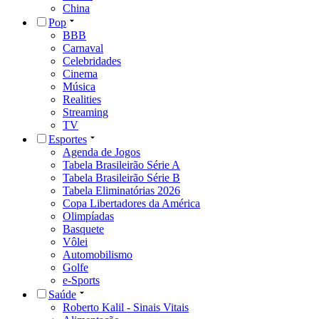
China
Pop
BBB
Carnaval
Celebridades
Cinema
Música
Realities
Streaming
TV
Esportes
Agenda de Jogos
Tabela Brasileirão Série A
Tabela Brasileirão Série B
Tabela Eliminatórias 2026
Copa Libertadores da América
Olimpíadas
Basquete
Vôlei
Automobilismo
Golfe
e-Sports
Saúde
Roberto Kalil - Sinais Vitais