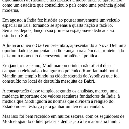
como um estadista que consolidou o país como uma potência global
moderna.
Em agosto, a Índia fez história ao pousar suavemente um veículo
espacial na Lua, tornando-se apenas a quarta nação a fazê-lo.
Semanas depois, lançou sua primeira espaçonave dedicada ao
estudo do Sol.
A Índia acolheu o G20 em setembro, apresentando a Nova Deli uma
oportunidade de aumentar sua liderança para além das fronteiras do
país, num momento de crescente turbulência política.
Em janeiro deste ano, Modi marcou o início não oficial de sua
campanha eleitoral ao inaugurar o polêmico Ram Janmabhoomi
Mandir, um templo hindu na cidade sagrada de Ayodhya que foi
construído no local da destruída mesquita de Babri.
A consagração desse templo, segundo os analistas, marcou uma
mudança importante dos valores seculares fundadores da Índia, à
medida que Modi ignora as normas que dividem a religião do
Estado no seu esforço para ganhar um terceiro mandato.
Mas isso foi bem recebido em muitos setores, com os seguidores de
Modi elogiando o líder pela sua dedicação à fé maioritária hindu.