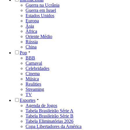
Guerra na Ucrânia
Guerra em Israel
Estados Unidos
Europa
Ásia
África
Oriente Médio
Rússia
China
Pop
BBB
Carnaval
Celebridades
Cinema
Música
Realities
Streaming
TV
Esportes
Agenda de Jogos
Tabela Brasileirão Série A
Tabela Brasileirão Série B
Tabela Eliminatórias 2026
Copa Libertadores da América