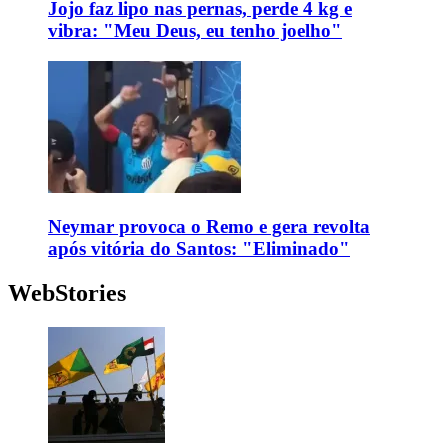
Jojo faz lipo nas pernas, perde 4 kg e
vibra: "Meu Deus, eu tenho joelho"
Neymar provoca o Remo e gera revolta
após vitória do Santos: "Eliminado"
WebStories