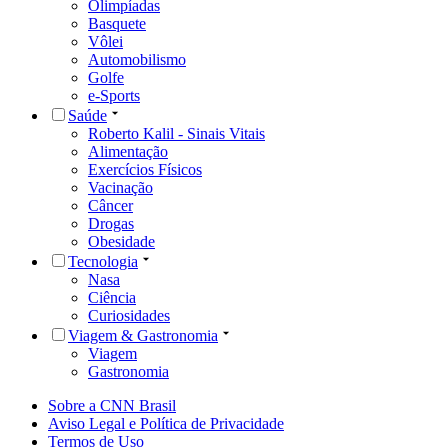
Olimpíadas
Basquete
Vôlei
Automobilismo
Golfe
e-Sports
Saúde
Roberto Kalil - Sinais Vitais
Alimentação
Exercícios Físicos
Vacinação
Câncer
Drogas
Obesidade
Tecnologia
Nasa
Ciência
Curiosidades
Viagem & Gastronomia
Viagem
Gastronomia
Sobre a CNN Brasil
Aviso Legal e Política de Privacidade
Termos de Uso