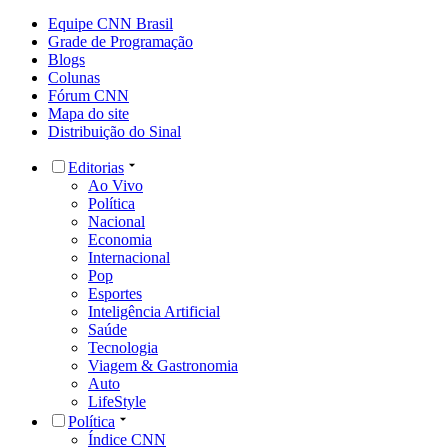
Equipe CNN Brasil
Grade de Programação
Blogs
Colunas
Fórum CNN
Mapa do site
Distribuição do Sinal
Editorias
Ao Vivo
Política
Nacional
Economia
Internacional
Pop
Esportes
Inteligência Artificial
Saúde
Tecnologia
Viagem & Gastronomia
Auto
LifeStyle
Política
Índice CNN