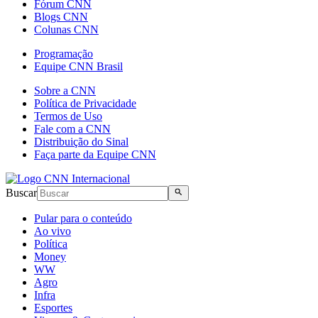
Fórum CNN
Blogs CNN
Colunas CNN
Programação
Equipe CNN Brasil
Sobre a CNN
Política de Privacidade
Termos de Uso
Fale com a CNN
Distribuição do Sinal
Faça parte da Equipe CNN
Buscar
Pular para o conteúdo
Ao vivo
Política
Money
WW
Agro
Infra
Esportes