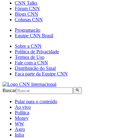
CNN Talks
Fórum CNN
Blogs CNN
Colunas CNN
Programação
Equipe CNN Brasil
Sobre a CNN
Política de Privacidade
Termos de Uso
Fale com a CNN
Distribuição do Sinal
Faça parte da Equipe CNN
Buscar
Pular para o conteúdo
Ao vivo
Política
Money
WW
Agro
Infra