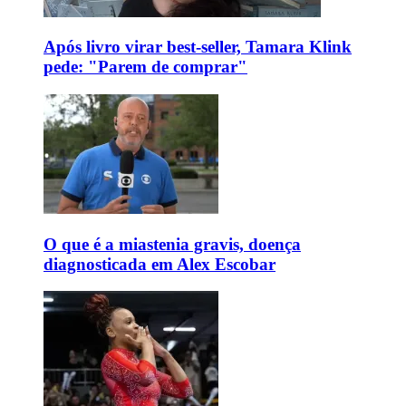
Após livro virar best-seller, Tamara Klink
pede: "Parem de comprar"
O que é a miastenia gravis, doença
diagnosticada em Alex Escobar