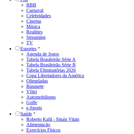
BBB
Carnaval
Celebridades
Cinema
Música
Realities
Streaming
TV
Esportes
Agenda de Jogos
Tabela Brasileirão Série A
Tabela Brasileirão Série B
Tabela Eliminatórias 2026
Copa Libertadores da América
Olimpíadas
Basquete
Vôlei
Automobilismo
Golfe
e-Sports
Saúde
Roberto Kalil - Sinais Vitais
Alimentação
Exercícios Físicos