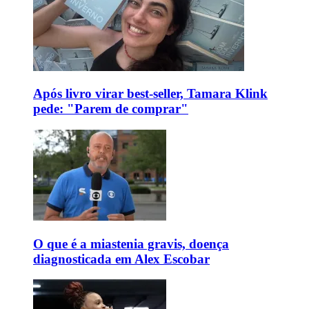
Após livro virar best-seller, Tamara Klink
pede: "Parem de comprar"
O que é a miastenia gravis, doença
diagnosticada em Alex Escobar