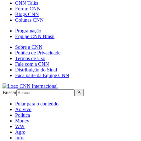
CNN Talks
Fórum CNN
Blogs CNN
Colunas CNN
Programação
Equipe CNN Brasil
Sobre a CNN
Política de Privacidade
Termos de Uso
Fale com a CNN
Distribuição do Sinal
Faça parte da Equipe CNN
Buscar
Pular para o conteúdo
Ao vivo
Política
Money
WW
Agro
Infra