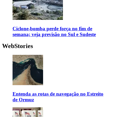
Ciclone-bomba perde força no fim de
semana; veja previsão no Sul e Sudeste
WebStories
Entenda as rotas de navegação no Estreito
de Ormuz