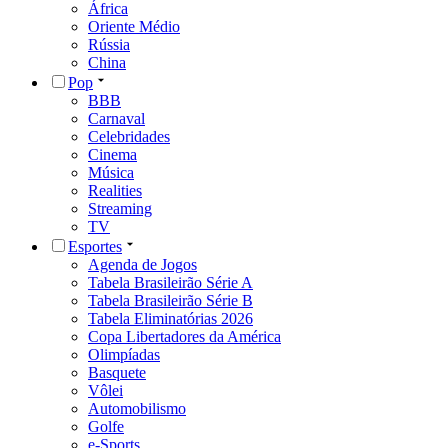
África
Oriente Médio
Rússia
China
Pop
BBB
Carnaval
Celebridades
Cinema
Música
Realities
Streaming
TV
Esportes
Agenda de Jogos
Tabela Brasileirão Série A
Tabela Brasileirão Série B
Tabela Eliminatórias 2026
Copa Libertadores da América
Olimpíadas
Basquete
Vôlei
Automobilismo
Golfe
e-Sports