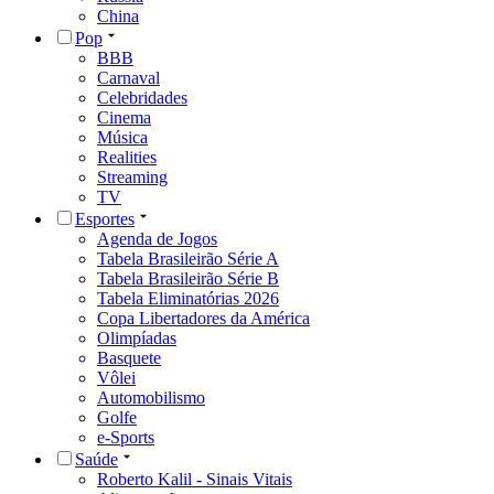
China
Pop
BBB
Carnaval
Celebridades
Cinema
Música
Realities
Streaming
TV
Esportes
Agenda de Jogos
Tabela Brasileirão Série A
Tabela Brasileirão Série B
Tabela Eliminatórias 2026
Copa Libertadores da América
Olimpíadas
Basquete
Vôlei
Automobilismo
Golfe
e-Sports
Saúde
Roberto Kalil - Sinais Vitais