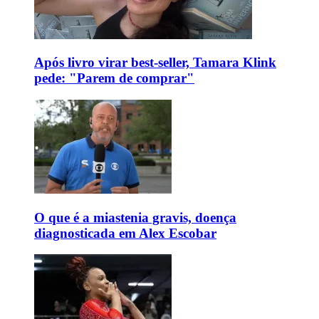
Após livro virar best-seller, Tamara Klink
pede: "Parem de comprar"
O que é a miastenia gravis, doença
diagnosticada em Alex Escobar