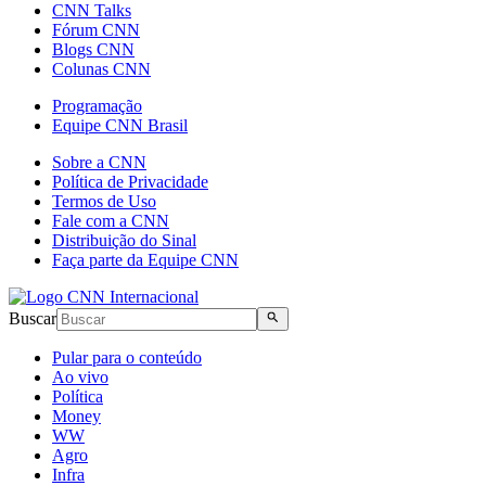
CNN Talks
Fórum CNN
Blogs CNN
Colunas CNN
Programação
Equipe CNN Brasil
Sobre a CNN
Política de Privacidade
Termos de Uso
Fale com a CNN
Distribuição do Sinal
Faça parte da Equipe CNN
Buscar
Pular para o conteúdo
Ao vivo
Política
Money
WW
Agro
Infra