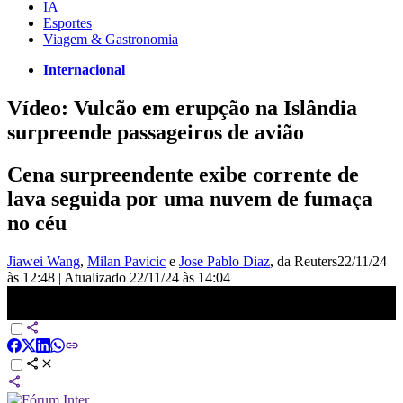
IA
Esportes
Viagem & Gastronomia
Internacional
Vídeo: Vulcão em erupção na Islândia
surpreende passageiros de avião
Cena surpreendente exibe corrente de
lava seguida por uma nuvem de fumaça
no céu
Jiawei Wang
,
Milan Pavicic
e
Jose Pablo Diaz
, da Reuters
22/11/24
às 12:48
|
Atualizado
22/11/24 às 14:04
Vulcão em erupção na Islândia surpreende passageiros de avião |
CNN BRASIL