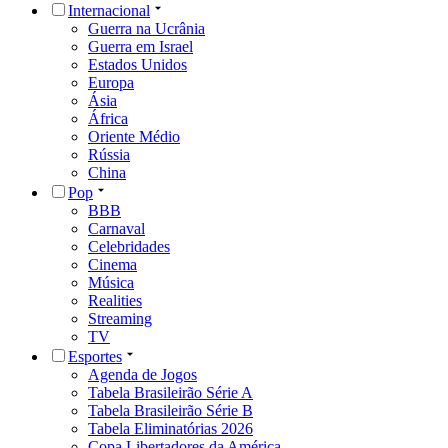
Internacional
Guerra na Ucrânia
Guerra em Israel
Estados Unidos
Europa
Ásia
África
Oriente Médio
Rússia
China
Pop
BBB
Carnaval
Celebridades
Cinema
Música
Realities
Streaming
TV
Esportes
Agenda de Jogos
Tabela Brasileirão Série A
Tabela Brasileirão Série B
Tabela Eliminatórias 2026
Copa Libertadores da América