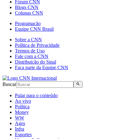
Fórum CNN
Blogs CNN
Colunas CNN
Programação
Equipe CNN Brasil
Sobre a CNN
Política de Privacidade
Termos de Uso
Fale com a CNN
Distribuição do Sinal
Faça parte da Equipe CNN
Buscar
Pular para o conteúdo
Ao vivo
Política
Money
WW
Agro
Infra
Esportes