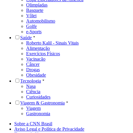
Olimpíadas
Basquete
Vôlei
Automobilismo
Golfe
e-Sports
Saúde
Roberto Kalil - Sinais Vitais
Alimentação
Exercícios Físicos
Vacinação
Câncer
Drogas
Obesidade
Tecnologia
Nasa
Ciência
Curiosidades
Viagem & Gastronomia
Viagem
Gastronomia
Sobre a CNN Brasil
Aviso Legal e Política de Privacidade