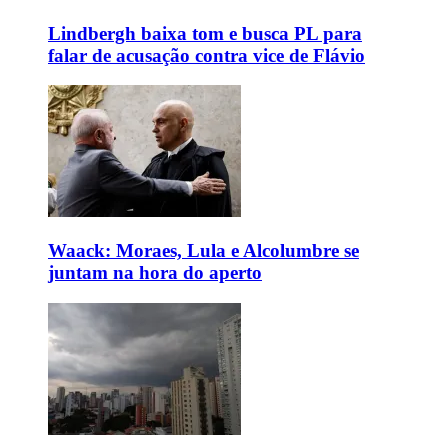
Lindbergh baixa tom e busca PL para
falar de acusação contra vice de Flávio
Waack: Moraes, Lula e Alcolumbre se
juntam na hora do aperto