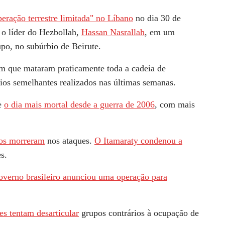
eração terrestre limitada" no Líbano
no dia 30 de
r o líder do Hezbollah,
Hassan Nasrallah
, em um
po, no subúrbio de Beirute.
am que mataram praticamente toda a cadeia de
s semelhantes realizados nas últimas semanas.
ve
o dia mais mortal desde a guerra de 2006
, com mais
ros morreram
nos ataques.
O Itamaraty condenou a
s.
overno brasileiro anunciou uma operação para
ses tentam desarticular
grupos contrários à ocupação de