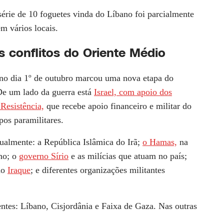
série de 10 foguetes vinda do Líbano foi parcialmente
em vários locais.
 conflitos do Oriente Médio
 no dia 1º de outubro marcou uma nova etapa do
De um lado da guerra está
Israel, com apoio dos
Resistência,
que recebe apoio financeiro e militar do
pos paramilitares.
atualmente: a República Islâmica do Irã;
o Hamas,
na
no; o
governo Sírio
e as milícias que atuam no país;
 no
Iraque
; e diferentes organizações militantes
entes: Líbano, Cisjordânia e Faixa de Gaza. Nas outras