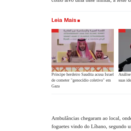
como alvo uma base militar, a leste 
Leia Mais
Príncipe herdeiro Saudita acusa Israel
Análise
de cometer "genocídio coletivo" em
suas id
Gaza
Ambulâncias chegaram ao local, ond
foguetes vindo do Líbano, segundo um