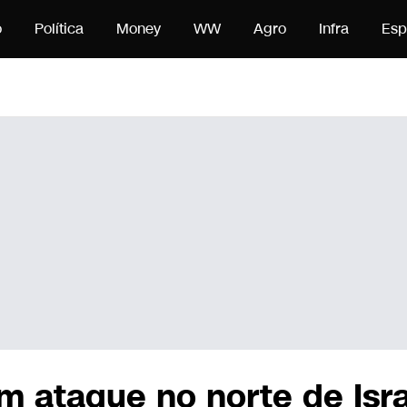
 conteúdo
o
Política
Money
WW
Agro
Infra
Esp
ataque no norte de Israe