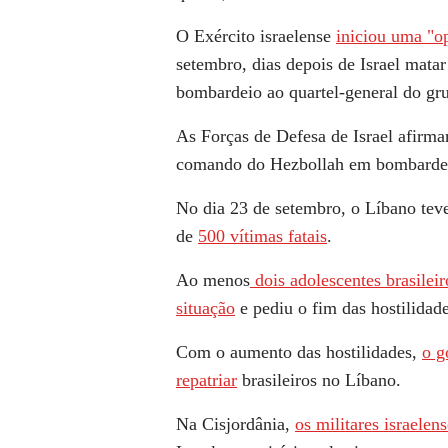
O Exército israelense
iniciou uma "op
setembro, dias depois de Israel mata
bombardeio ao quartel-general do gru
As Forças de Defesa de Israel afirm
comando do Hezbollah em bombardeio
No dia 23 de setembro, o Líbano te
de
500 vítimas fatais
.
Ao menos
dois adolescentes brasilei
situação
e pediu o fim das hostilidade
Com o aumento das hostilidades,
o g
repatriar
brasileiros no Líbano.
Na Cisjordânia,
os militares israelen