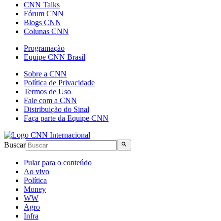
CNN Talks
Fórum CNN
Blogs CNN
Colunas CNN
Programação
Equipe CNN Brasil
Sobre a CNN
Política de Privacidade
Termos de Uso
Fale com a CNN
Distribuição do Sinal
Faça parte da Equipe CNN
Buscar
Pular para o conteúdo
Ao vivo
Política
Money
WW
Agro
Infra