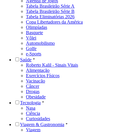
Agenda de Jogos
Tabela Brasileirão Série A
Tabela Brasileirão Série B
Tabela Eliminatórias 2026
Copa Libertadores da América
Olimpíadas
Basquete
Vôlei
Automobilismo
Golfe
e-Sports
Saúde
Roberto Kalil - Sinais Vitais
Alimentação
Exercícios Físicos
Vacinação
Câncer
Drogas
Obesidade
Tecnologia
Nasa
Ciência
Curiosidades
Viagem & Gastronomia
Viagem