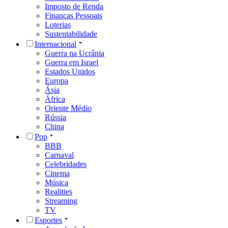
Imposto de Renda
Finanças Pessoais
Loterias
Sustentabilidade
Internacional
Guerra na Ucrânia
Guerra em Israel
Estados Unidos
Europa
Ásia
África
Oriente Médio
Rússia
China
Pop
BBB
Carnaval
Celebridades
Cinema
Música
Realities
Streaming
TV
Esportes