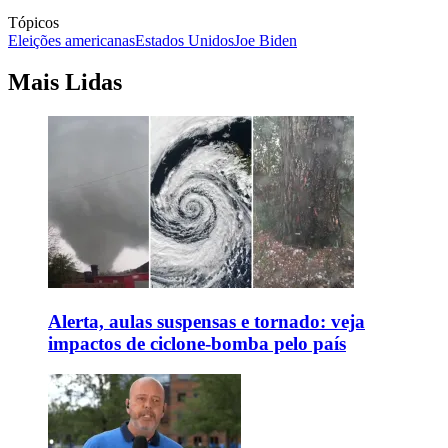
Tópicos
Eleições americanas
Estados Unidos
Joe Biden
Mais Lidas
Alerta, aulas suspensas e tornado: veja
impactos de ciclone-bomba pelo país