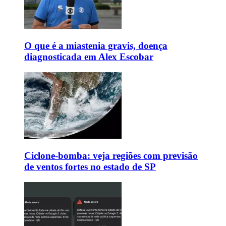
O que é a miastenia gravis, doença
diagnosticada em Alex Escobar
Ciclone-bomba: veja regiões com previsão
de ventos fortes no estado de SP