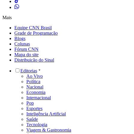
Mais
Equipe CNN Brasil
Grade de Programação
Blogs
Colunas
Fórum CNN
Mapa do site
Distribuição do Sinal
Editorias
Ao Vivo
Política
Nacional
Economia
Internacional
Pop
Esportes
Inteligência Artificial
Saúde
Tecnologia
Viagem & Gastronomia