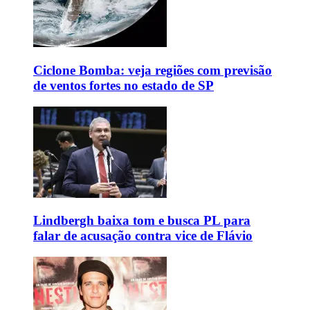
Ciclone Bomba: veja regiões com previsão
de ventos fortes no estado de SP
Lindbergh baixa tom e busca PL para
falar de acusação contra vice de Flávio