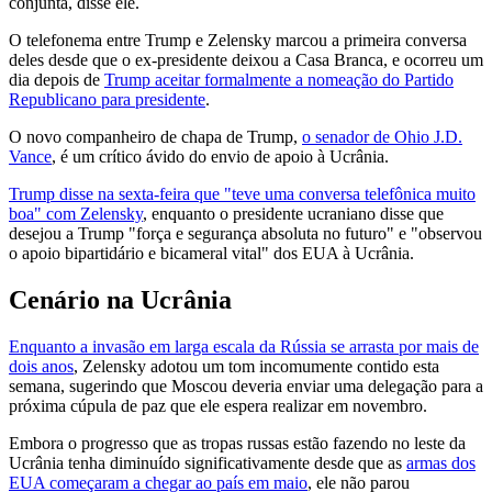
conjunta, disse ele.
O telefonema entre Trump e Zelensky marcou a primeira conversa
deles desde que o ex-presidente deixou a Casa Branca, e ocorreu um
dia depois de
Trump aceitar formalmente a nomeação do Partido
Republicano para presidente
.
O novo companheiro de chapa de Trump,
o senador de Ohio J.D.
Vance
, é um crítico ávido do envio de apoio à Ucrânia.
Trump disse na sexta-feira que "teve uma conversa telefônica muito
boa" com Zelensky
, enquanto o presidente ucraniano disse que
desejou a Trump "força e segurança absoluta no futuro" e "observou
o apoio bipartidário e bicameral vital" dos EUA à Ucrânia.
Cenário na Ucrânia
Enquanto a invasão em larga escala da Rússia se arrasta por mais de
dois anos
, Zelensky adotou um tom incomumente contido esta
semana, sugerindo que Moscou deveria enviar uma delegação para a
próxima cúpula de paz que ele espera realizar em novembro.
Embora o progresso que as tropas russas estão fazendo no leste da
Ucrânia tenha diminuído significativamente desde que as
armas dos
EUA começaram a chegar ao país em maio
, ele não parou