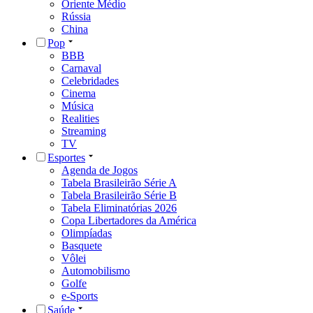
Oriente Médio
Rússia
China
Pop
BBB
Carnaval
Celebridades
Cinema
Música
Realities
Streaming
TV
Esportes
Agenda de Jogos
Tabela Brasileirão Série A
Tabela Brasileirão Série B
Tabela Eliminatórias 2026
Copa Libertadores da América
Olimpíadas
Basquete
Vôlei
Automobilismo
Golfe
e-Sports
Saúde