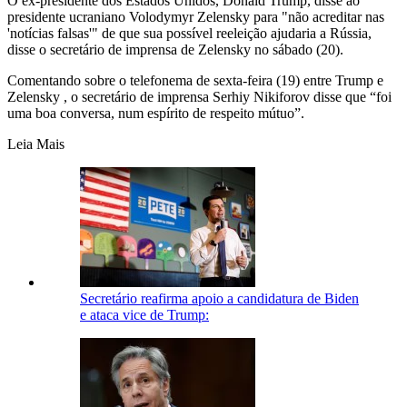
O ex-presidente dos Estados Unidos, Donald Trump, disse ao
presidente ucraniano Volodymyr Zelensky para "não acreditar nas
'notícias falsas'" de que sua possível reeleição ajudaria a Rússia,
disse o secretário de imprensa de Zelensky no sábado (20).
Comentando sobre o telefonema de sexta-feira (19) entre Trump e
Zelensky , o secretário de imprensa Serhiy Nikiforov disse que “foi
uma boa conversa, num espírito de respeito mútuo”.
Leia Mais
Secretário reafirma apoio a candidatura de Biden
e ataca vice de Trump: