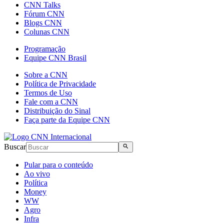
CNN Talks
Fórum CNN
Blogs CNN
Colunas CNN
Programação
Equipe CNN Brasil
Sobre a CNN
Política de Privacidade
Termos de Uso
Fale com a CNN
Distribuição do Sinal
Faça parte da Equipe CNN
Buscar
Pular para o conteúdo
Ao vivo
Política
Money
WW
Agro
Infra