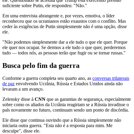
ele. Questionado se acredita que Trump está exercendo pressão
suficiente sobre Putin, ele respondeu: "Não."
Em uma entrevista abrangente e, por vezes, emotiva, o líder
reconheceu que os ucranianos estão exaustos com o conflito. Mas
ceder às exigências de Putin simplesmente não é uma opção, disse
ele.
"Não podemos simplesmente dar a ele tudo o que ele quer. Porque
ele quer nos ocupar. Se dermos a ele tudo o que quer, perderemos
tudo — todos nós, as pessoas terão que fugir ou se tornar russas."
Busca pelo fim da guerra
Conforme a guerra completa seu quarto ano, as
conversas trilaterais
de paz
envolvendo Ucrânia, Rússia e Estados Unidos ainda não
levaram a um avanço.
Zelensky disse à
CNN
que as garantias de segurança, especialmente
sobre como os aliados da Ucrânia reagiriam se a Rússia invadisse o
país novamente no futuro, continuam sendo um ponto de discórdia.
Ele disse que continua ouvindo que a Rússia simplesmente não
iniciaria outra guerra. "Esta não é a resposta para mim. Me
desculpe", disse ele.