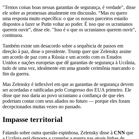
"Temos coisas boas nessas garantias de segurança, é verdade", disse
ele sobre as promessas atualmente em discussão. “Mas eu quero
uma resposta muito específica: o que os nossos parceiros estarão
dispostos a fazer se Putin voltar ao poder. É isso que os ucranianos
querem ouvir”, disse ele. "Isso é o que os ucranianos querem ouvir",
continuou.
Também existe um desacordo sobre a sequência de passos em
direção à paz, disse o presidente. Trump quer que Zelensky assine
um acordo de paz com a Rússia e um acordo com os Estados
Unidos e nações europeias que dê garantias de segurança à Ucrânia,
tudo de uma vez, idealmente em uma grande cerimônia marcando o
fim da guerra.
Mas Zelensky é inflexível em que as garantias de segurança devem
ser acordadas e ratificadas pelo Congresso dos EUA primeiro. Ele
disse que isso daria ao povo ucraniano a confiança de que eles
poderiam contar com seus aliados no futuro — porque eles foram
decepcionados muitas vezes no passado.
Impasse territorial
Falando sobre outra questão espinhosa, Zelensky disse à
CNN
que
a Ucrânia está disposta a congelar a guerra nas atuais linhas de