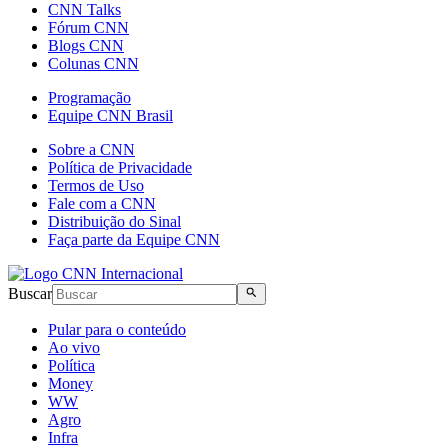
CNN Talks
Fórum CNN
Blogs CNN
Colunas CNN
Programação
Equipe CNN Brasil
Sobre a CNN
Política de Privacidade
Termos de Uso
Fale com a CNN
Distribuição do Sinal
Faça parte da Equipe CNN
Buscar
Pular para o conteúdo
Ao vivo
Política
Money
WW
Agro
Infra