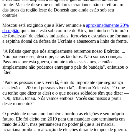
frente. Mas ele disse que os militares ucranianos não se retirariam
das áreas da região leste de Donetsk que ainda estão sob seu
controle.
Moscou está exigindo que a Kiev renuncie a
aproximadamente 20%
da região
que ainda está sob controle de Kiev, incluindo o "cinturão
de fortalezas" de cidades industriais, ferrovias e estradas que formam
a espinha dorsal da defesa da Ucrânia e abastecem a linha de frente.
"A Rússia quer que nós simplesmente retiremos nosso Exército. ...
Não podemos ser, desculpe, caras tão tolos. Não somos crianças.
Passamos por esta guerra, durante todos estes anos, e então
simplesmente não podemos entregar o país de bandeja", enfatizou o
líder.
"Para as pessoas que vivem lá, é muito importante que segurança
elas terão ... 200 mil pessoas vivem lá", afirmou Zelensky. "O que
eu tenho que dizer (a eles) e o que nossos soldados têm que dizer —
"Ok, tchau, tchau. Nós vamos embora. Vocês são russos a partir
deste momento?"
O presidente ucraniano também abordou as eleições e seu próprio
futuro. Ele foi eleito em 2019 para um mandato que terminaria em
maio de 2024, mas permaneceu no poder já que a lei marcial
ucraniana proíbe a realização de eleições durante tempos de guerra.