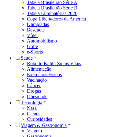
Tabela Brasileirão Série A
Tabela Brasileirão Série B
Tabela Eliminatórias 2026
Copa Libertadores da América
Olimpíadas
Basquete
Vôlei
Automobilismo
Golfe
e-Sports
Saúde
Roberto Kalil - Sinais Vitais
Alimentação
Exercícios Físicos
Vacinação
Câncer
Drogas
Obesidade
Tecnologia
Nasa
Ciência
Curiosidades
Viagem & Gastronomia
Viagem
Gastronomia