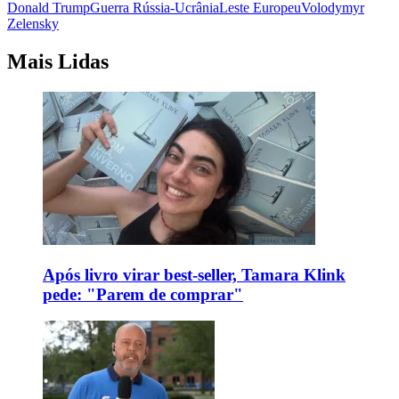
Donald Trump
Guerra Rússia-Ucrânia
Leste Europeu
Volodymyr
Zelensky
Mais Lidas
Após livro virar best-seller, Tamara Klink
pede: "Parem de comprar"