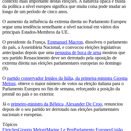
contexto mais importante destas eleições. A natureza opaca e fluida
da política a nível europeu significa que muita coisa pode mudar ao
longo de um período de cinco anos.
O aumento da influência da extrema direita no Parlamento Europeu
segue uma tendência semelhante a nível nacional em vários dos
principais Estados-Membros da UE.
O presidente da França,
Emmanuel Macron
, dissolveu o parlamento
do país, a Assembleia Nacional, e convocou eleições legislativas
antecipadas depois que uma
pesquisa de boca de urna
mostrou que
seu partido Renascimento deve ser derrotado pela oposição de
extrema direita nas eleições parlamentares europeias no domingo
(9).
O
partido conservador Irmãos da Itália, da primeira-ministra Giorgia
Meloni,
obteve o maior número de votos na eleição italiana para o
Parlamento Europeu no fim de semana, reforçando a posição da
premiê no país e no exterior.
Já o
primeiro-ministro da Bélgica, Alexander De Croo
, renunciou
depois de o seu partido ter derrotado nas eleições parlamentares
nacionais e europeias.
Tópicos
Eleições
Giorgia Meloni
Marine Le Pen
Parlamento Europeu
União