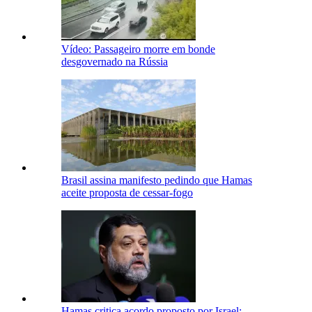
Vídeo: Passageiro morre em bonde
desgovernado na Rússia
Brasil assina manifesto pedindo que Hamas
aceite proposta de cessar-fogo
Hamas critica acordo proposto por Israel: