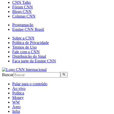
CNN Talks
Fórum CNN
Blogs CNN
Colunas CNN
Programação
Equipe CNN Brasil
Sobre a CNN
Política de Privacidade
Termos de Uso
Fale com a CNN
Distribuição do Sinal
Faça parte da Equipe CNN
Buscar
Pular para o conteúdo
Ao vivo
Política
Money
WW
Agro
Infra