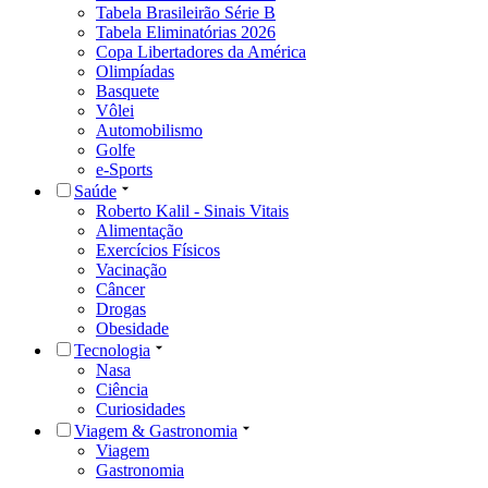
Tabela Brasileirão Série B
Tabela Eliminatórias 2026
Copa Libertadores da América
Olimpíadas
Basquete
Vôlei
Automobilismo
Golfe
e-Sports
Saúde
Roberto Kalil - Sinais Vitais
Alimentação
Exercícios Físicos
Vacinação
Câncer
Drogas
Obesidade
Tecnologia
Nasa
Ciência
Curiosidades
Viagem & Gastronomia
Viagem
Gastronomia