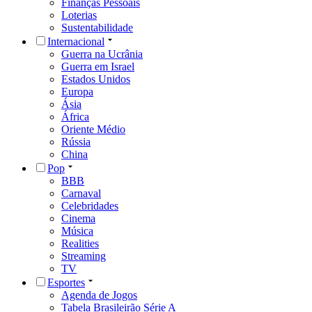
Finanças Pessoais
Loterias
Sustentabilidade
Internacional
Guerra na Ucrânia
Guerra em Israel
Estados Unidos
Europa
Ásia
África
Oriente Médio
Rússia
China
Pop
BBB
Carnaval
Celebridades
Cinema
Música
Realities
Streaming
TV
Esportes
Agenda de Jogos
Tabela Brasileirão Série A