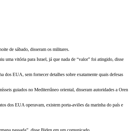
noite de sábado, disseram os militares.
uma vitória para Israel, já que nada de “valor” foi atingido, disse
nha dos EUA, sem fornecer detalhes sobre exatamente quais defesas
ísseis guiados no Mediterrâneo oriental, disseram autoridades a Oren
atos dos EUA operavam, existem porta-aviões da marinha do país e
a semana passada”, disse Biden em um comunicado.