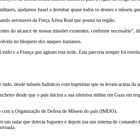
militares, ajudamos Israel a derrubar quase todos os drones e mísseis q
sando aeronaves da Força Aérea Real que possui na região.
entro do alcance de nossas missões existentes, conforme necessário”, 
olvida no bloqueio dos ataques iranianos.
do e a França que agiram esta noite. Esta parceria sempre foi estreita,
e tudo, desde mísseis balísticos com trajetórias que os levam acima da 
chetes desde que o país iniciou a sua ofensiva militar em Gaza em re
rdo com a Organização de Defesa de Mísseis do país (IMDO).
m um radar que detecta foguetes e depois usa um sistema de comando e
povoada.