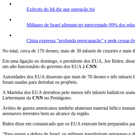
Exército do Irã diz que operação foi
Militares de Israel afirmam ter interceptado 99% dos míss
China expressa “profunda preocupação” e pede cessar-fog
No total, cerca de 170 drones, mais de 30 mísseis de cruzeiro e mais de
Em uma ligação no domingo, o presidente dos EUA, Joe Biden, disse ao 
um alto funcionário do governo dos EUA à
CNN
.
Autoridades dos EUA disseram que mais de 70 drones e três mísseis b
foram usadas para derrubar os projéteis.
A Marinha dos EUA derrubou pelo menos três mísseis balísticos usand
Liebermann da
CNN
no Pentágono.
Aviões de guerra americanos também abateram material bélico irania
aeronaves terrestres bem ao alcance da região.
Biden disse em comunicado que os EUA estavam bem preparados para a
“Para apoiar a defesa de Israel, os militares transferiram aeronaves e
d