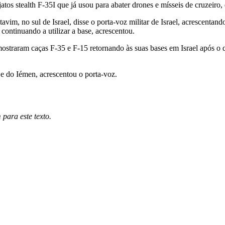
atos stealth F-35I que já usou para abater drones e mísseis de cruzeiro
avim, no sul de Israel, disse o porta-voz militar de Israel, acrescentan
ontinuando a utilizar a base, acrescentou.
straram caças F-35 e F-15 retornando às suas bases em Israel após o 
 e do Iémen, acrescentou o porta-voz.
para este texto.