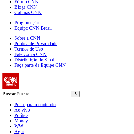
Fórum CNN
Blogs CNN
Colunas CNN
Programação
Equipe CNN Brasil
Sobre a CNN
Política de Privacidade
Termos de Uso
Fale com a CNN
Distribuição do Sinal
Faça parte da Equipe CNN
Buscar
Pular para o conteúdo
Ao vivo
Política
Money
WW
Agro