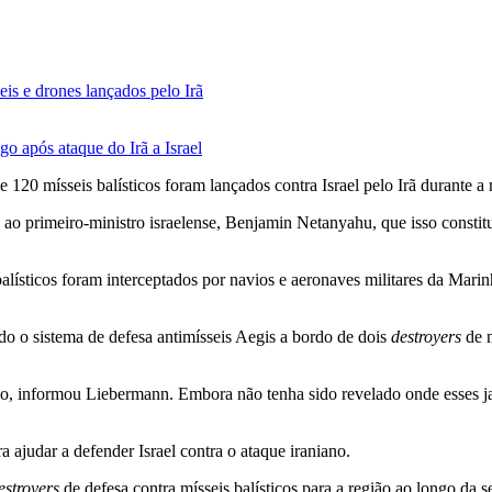
eis e drones lançados pelo Irã
o após ataque do Irã a Israel
 120 mísseis balísticos foram lançados contra Israel pelo Irã durante a 
primeiro-ministro israelense, Benjamin Netanyahu, que isso constituiu 
alísticos foram interceptados por navios e aeronaves militares da Mari
o o sistema de defesa antimísseis Aegis a bordo de dois
destroyers
de m
no, informou Liebermann. Embora não tenha sido revelado onde esses j
judar a defender Israel contra o ataque iraniano.
estroyers
de defesa contra mísseis balísticos para a região ao longo d