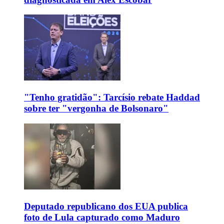
"Tenho gratidão": Tarcísio rebate Haddad
sobre ter "vergonha de Bolsonaro"
Deputado republicano dos EUA publica
foto de Lula capturado como Maduro