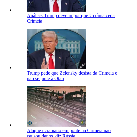
Análise: Trump deve impor que Ucrânia ceda
Crimeia
Trump pede que Zelensky desista da Crimeia e
não se junte à Otan
Ataque ucraniano em ponte na Crimeia não
causou danos, diz Rússia