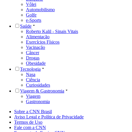
Vôlei
Automobilismo
Golfe
e-Sports
Saúde
Roberto Kalil - Sinais Vitais
Alimentação
Exercícios Físicos
Vacinação
Câncer
Drogas
Obesidade
Tecnologia
Nasa
Ciência
Curiosidades
Viagem & Gastronomia
Viagem
Gastronomia
Sobre a CNN Brasil
Aviso Legal e Política de Privacidade
Termos de Uso
Fale com a CNN