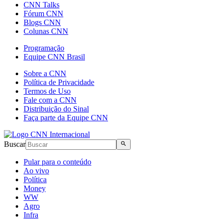
CNN Talks
Fórum CNN
Blogs CNN
Colunas CNN
Programação
Equipe CNN Brasil
Sobre a CNN
Política de Privacidade
Termos de Uso
Fale com a CNN
Distribuição do Sinal
Faça parte da Equipe CNN
Buscar
Pular para o conteúdo
Ao vivo
Política
Money
WW
Agro
Infra