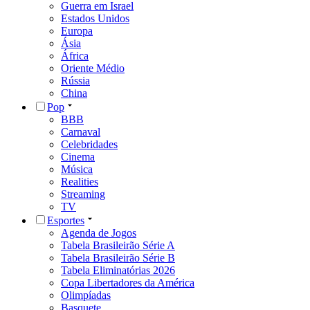
Guerra em Israel
Estados Unidos
Europa
Ásia
África
Oriente Médio
Rússia
China
Pop
BBB
Carnaval
Celebridades
Cinema
Música
Realities
Streaming
TV
Esportes
Agenda de Jogos
Tabela Brasileirão Série A
Tabela Brasileirão Série B
Tabela Eliminatórias 2026
Copa Libertadores da América
Olimpíadas
Basquete