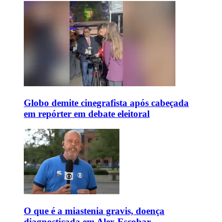
Globo demite cinegrafista após cabeçada
em repórter em debate eleitoral
O que é a miastenia gravis, doença
diagnosticada em Alex Escobar