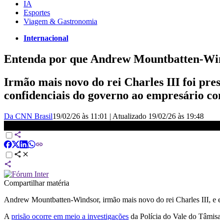
IA
Esportes
Viagem & Gastronomia
Internacional
Entenda por que Andrew Mountbatten-Win
Irmão mais novo do rei Charles III foi pre
confidenciais do governo ao empresário co
Da CNN Brasil
19/02/26 às 11:01
|
Atualizado
19/02/26 às 19:48
Relembre como Andrew, preso nesta quinta (19), perdeu seu título 
Compartilhar matéria
Andrew Mountbatten-Windsor, irmão mais novo do rei Charles III, e ex
A
prisão ocorre em meio a investigações
da Polícia do Vale do Tâmisa