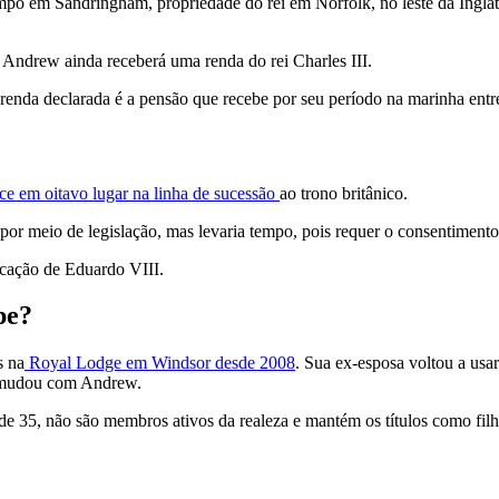
po em Sandringham, propriedade do rei em Norfolk, no leste da Inglat
Andrew ainda receberá uma renda do rei Charles III.
 renda declarada é a pensão que recebe por seu período na marinha ent
e em oitavo lugar na linha de sucessão
ao trono britânico.
 por meio de legislação, mas levaria tempo, pois requer o consentime
icação de Eduardo VIII.
pe?
s na
Royal Lodge em Windsor desde 2008
. Sua ex-esposa voltou a us
se mudou com Andrew.
 de 35, não são membros ativos da realeza e mantém os títulos como filh