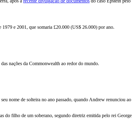
erra, após a
recente divulgação de documentos
do caso Epstein pelo
re 1979 e 2001, que somaria £20.000 (US$ 26.000) por ano.
nto das nações da Commonwealth ao redor do mundo.
ar seu nome de solteira no ano passado, quando Andrew renunciou ao
as do filho de um soberano, segundo diretriz emitida pelo rei George