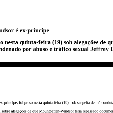
dsor é ex-príncipe
so nesta quinta-feira (19) sob alegações de 
ndenado por abuso e tráfico sexual Jeffrey 
real britânico | CNN NOVO DIA
-príncipe, foi preso nesta quinta-feira (19), sob suspeita de má condut
 sobre alegações de que Mountbatten-Windsor teria repassado document