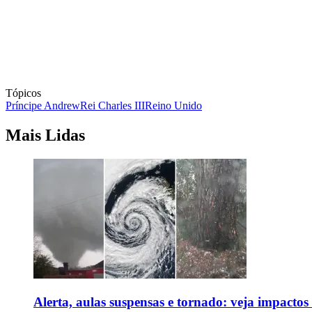
Tópicos
Príncipe Andrew
Rei Charles III
Reino Unido
Mais Lidas
Alerta, aulas suspensas e tornado: veja impactos