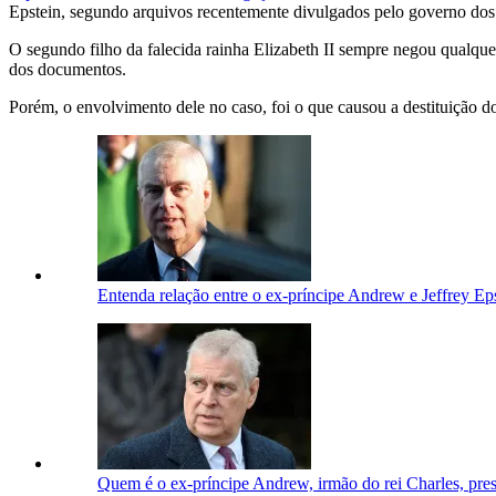
Epstein, segundo arquivos recentemente divulgados pelo governo dos
O segundo filho da falecida rainha Elizabeth II sempre negou qualque
dos documentos.
Porém, o envolvimento dele no caso, foi o que causou a destituição do
Entenda relação entre o ex-príncipe Andrew e Jeffrey Ep
Quem é o ex-príncipe Andrew, irmão do rei Charles, pres