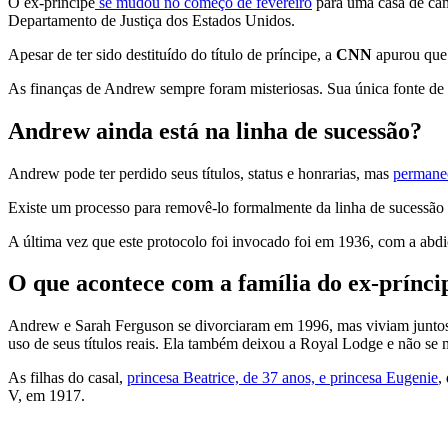
O ex-príncipe
se mudou no começo de fevereiro
para uma casa de cam
Departamento de Justiça dos Estados Unidos.
Apesar de ter sido destituído do título de príncipe, a
CNN
apurou que 
As finanças de Andrew sempre foram misteriosas. Sua única fonte de
Andrew ainda está na linha de sucessão?
Andrew pode ter perdido seus títulos, status e honrarias, mas
permanec
Existe um processo para removê-lo formalmente da linha de sucessão
A última vez que este protocolo foi invocado foi em 1936, com a abd
O que acontece com a família do ex-prínci
Andrew e Sarah Ferguson se divorciaram em 1996, mas viviam junto
uso de seus títulos reais. Ela também deixou a Royal Lodge e não 
As filhas do casal,
princesa Beatrice, de 37 anos, e princesa Eugenie
,
V, em 1917.