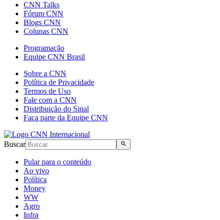
CNN Talks
Fórum CNN
Blogs CNN
Colunas CNN
Programação
Equipe CNN Brasil
Sobre a CNN
Política de Privacidade
Termos de Uso
Fale com a CNN
Distribuição do Sinal
Faça parte da Equipe CNN
Buscar
Pular para o conteúdo
Ao vivo
Política
Money
WW
Agro
Infra