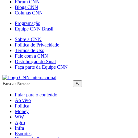
Fórum CNN
Blogs CNN
Colunas CNN
Programação
Equipe CNN Brasil
Sobre a CNN
Política de Privacidade
Termos de Uso
Fale com a CNN
Distribuição do Sinal
Faça parte da Equipe CNN
Buscar
Pular para o conteúdo
Ao vivo
Política
Money
WW
Agro
Infra
Esportes