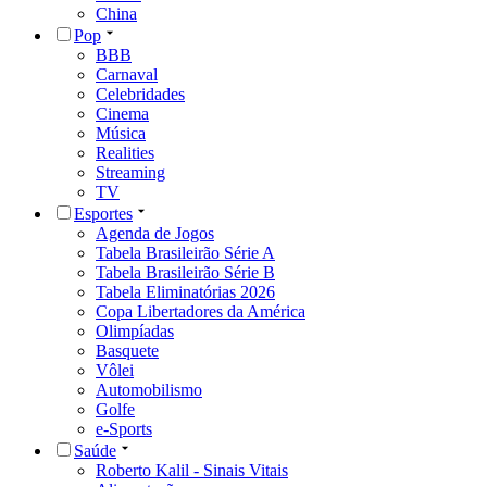
China
Pop
BBB
Carnaval
Celebridades
Cinema
Música
Realities
Streaming
TV
Esportes
Agenda de Jogos
Tabela Brasileirão Série A
Tabela Brasileirão Série B
Tabela Eliminatórias 2026
Copa Libertadores da América
Olimpíadas
Basquete
Vôlei
Automobilismo
Golfe
e-Sports
Saúde
Roberto Kalil - Sinais Vitais