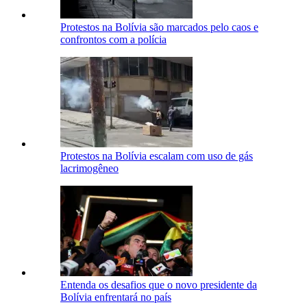
Protestos na Bolívia são marcados pelo caos e
confrontos com a polícia
Protestos na Bolívia escalam com uso de gás
lacrimogêneo
Entenda os desafios que o novo presidente da
Bolívia enfrentará no país