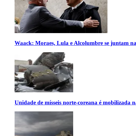
Waack: Moraes, Lula e Alcolumbre se juntam na
Unidade de mísseis norte-coreana é mobilizada n