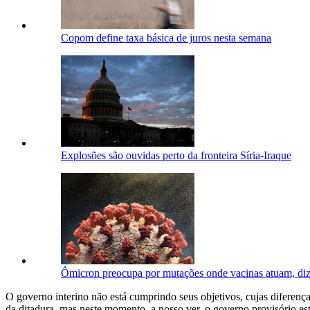
Copom define taxa básica de juros nesta semana
Explosões são ouvidas perto da fronteira Síria-Iraque
Ômicron preocupa por mutações onde vacinas atuam, diz 
O governo interino não está cumprindo seus objetivos, cujas diferenç
da ditadura, mas neste momento, a nosso ver, o governo provisório es