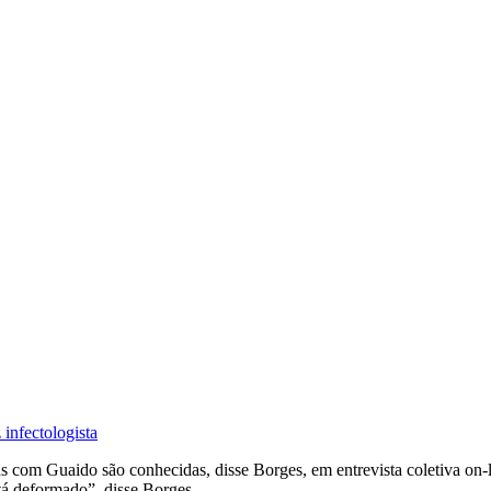
infectologista
as com Guaido são conhecidas, disse Borges, em entrevista coletiva on-
tá deformado”, disse Borges.