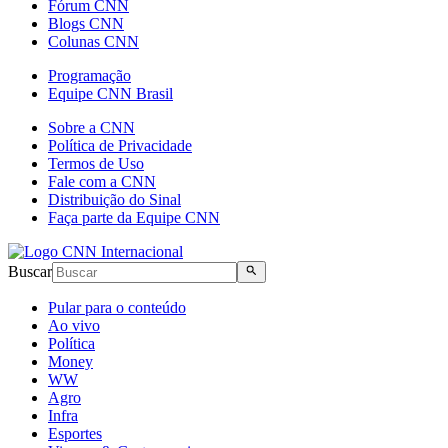
Fórum CNN
Blogs CNN
Colunas CNN
Programação
Equipe CNN Brasil
Sobre a CNN
Política de Privacidade
Termos de Uso
Fale com a CNN
Distribuição do Sinal
Faça parte da Equipe CNN
Buscar
Pular para o conteúdo
Ao vivo
Política
Money
WW
Agro
Infra
Esportes