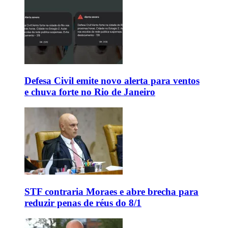
Defesa Civil emite novo alerta para ventos
e chuva forte no Rio de Janeiro
STF contraria Moraes e abre brecha para
reduzir penas de réus do 8/1