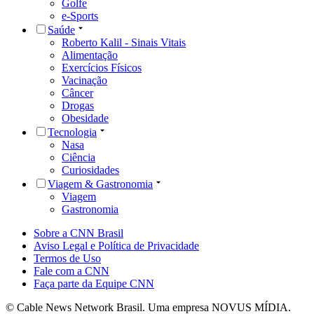
Golfe
e-Sports
Saúde
Roberto Kalil - Sinais Vitais
Alimentação
Exercícios Físicos
Vacinação
Câncer
Drogas
Obesidade
Tecnologia
Nasa
Ciência
Curiosidades
Viagem & Gastronomia
Viagem
Gastronomia
Sobre a CNN Brasil
Aviso Legal e Política de Privacidade
Termos de Uso
Fale com a CNN
Faça parte da Equipe CNN
© Cable News Network Brasil. Uma empresa NOVUS MÍDIA.