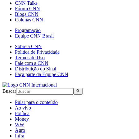
CNN Talks
Fórum CNN
Blogs CNN
Colunas CNN
Programação
Equipe CNN Brasil
Sobre a CNN
Política de Privacidade
Termos de Uso
Fale com a CNN
Distribuição do Sinal
Faça parte da Equipe CNN
Buscar
Pular para o conteúdo
Ao vivo
Política
Money
WW
Agro
Infra