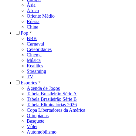
Ásia
África
Oriente Médio
Rússia
China
Pop
BBB
Carnaval
Celebridades
Cinema
Música
Realities
Streaming
TV
Esportes
Agenda de Jogos
Tabela Brasileirão Série A
Tabela Brasileirão Série B
Tabela Eliminatórias 2026
Copa Libertadores da América
Olimpíadas
Basquete
Vôlei
Automobilismo