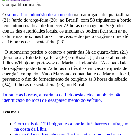
Compartilhar matéria
O
submarino indonésio desaparecido
na madrugada de quarta-feira
(21) [tarde de terça-feira (20), no Brasil], com 53 tripulantes a bordo,
tem autonomia total de fornecer 72 horas de oxigênio. Segundo
contas das autoridades locais, os tripulantes podem ficar sem ar na
cabine nas próximas horas – previsão é de que o oxigênio dure até
as 16 horas desta sexta-feira (23).
"O submarino perdeu o contato a partir das 3h de quarta-feira (21)
[hora local, 16h de terça-feira (20) em Brasília]", disse o almirante
Julius Widjojono, porta-voz da Marinha Indonésia. “A capacidade
de oxigênio pode durar 72 horas ou três dias em caso de queda de
energia”, completou Yudo Margono, comandante da Marinha local,
prevendo o fim do fornecimento de oxigênio às 3 horas de sábado
(24), 16 horas de sexta-feira (23), no Brasil.
Durante as buscas, a marinha da Indonésia detectou objeto não
identificado no local de desaparecimento do veículo.
Leia mais
Com mais de 170 imigrantes a bordo, três barcos naufragam
na costa da Líbia
SpaceX lança foguete com 4 astronautas rumo à estação