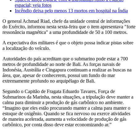
espacial; veja fotos
Incêndio deixa pelo menos 13 mortos em hospital na Índia
O general Achmad Riad, chefe da unidade central de informações
do Exército, informou nesta sexta-feira que o item apresentava "forte
ressonância magnética" a uma profundidade de 50 a 100 metros.
A expectativa dos militares é que o objeto possa indicar pistas sobre
a localização do veículo.
Autoridades do país acreditam que o submarino pode estar a 700
metros de profundidade ao norte de Bali. As forças navais de
Indonésia, Austrália e Cingapura continuam a realizar as buscas na
área, que, apesar de conhecerem, possui um fundo do mar
extremamente profundo no arquipélago de Bali.
Segundo o Capitão de Fragata Eduardo Tavares, Força de
Submarinos da Marinha, nesta situações, a tripulação deve manter a
calma para diminuir a produção de gás carbônico no ambiente.
“Imagino que eles estão procurando manter a calma para manter o
estoque de oxigênio. Quando se fica nervoso ou exerce atividades
de maneira acelerada, aumenta a velocidade de produção de gás
carbônico, por conta disso deve estar economizando ar.”