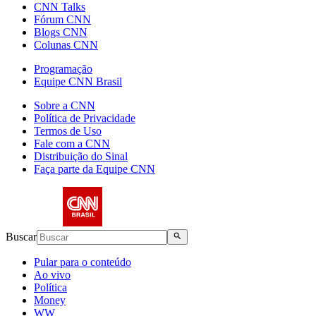
CNN Talks
Fórum CNN
Blogs CNN
Colunas CNN
Programação
Equipe CNN Brasil
Sobre a CNN
Política de Privacidade
Termos de Uso
Fale com a CNN
Distribuição do Sinal
Faça parte da Equipe CNN
Buscar
Pular para o conteúdo
Ao vivo
Política
Money
WW