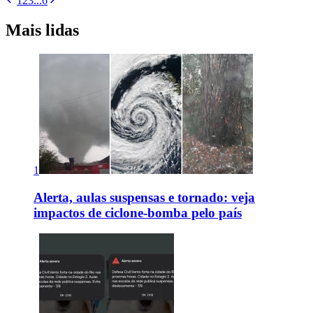
1
2
3
...
6
Mais lidas
1
Alerta, aulas suspensas e tornado: veja
impactos de ciclone-bomba pelo país