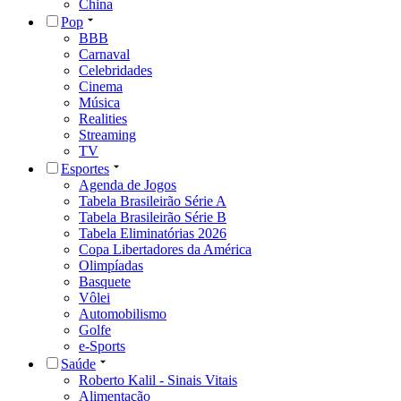
China
Pop
BBB
Carnaval
Celebridades
Cinema
Música
Realities
Streaming
TV
Esportes
Agenda de Jogos
Tabela Brasileirão Série A
Tabela Brasileirão Série B
Tabela Eliminatórias 2026
Copa Libertadores da América
Olimpíadas
Basquete
Vôlei
Automobilismo
Golfe
e-Sports
Saúde
Roberto Kalil - Sinais Vitais
Alimentação