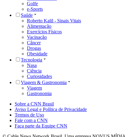
Golfe
e-Sports
Saúde
Roberto Kalil - Sinais Vitais
Alimentação
Exercícios Físicos
Vacinação
Câncer
Drogas
Obesidade
Tecnologia
Nasa
Ciência
Curiosidades
Viagem & Gastronomia
Viagem
Gastronomia
Sobre a CNN Brasil
Aviso Legal e Política de Privacidade
Termos de Uso
Fale com a CNN
Faça parte da Equipe CNN
© Cable News Network Brasil. Uma empresa NOVUS MÍDIA.