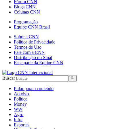
Fórum CNN
Blogs CNN
Colunas CNN
Programação
Equipe CNN Brasil
Sobre a CNN
Política de Privacidade
Termos de Uso
Fale com a CNN
Distribuição do Sinal
Faça parte da Equipe CNN
Buscar
Pular para o conteúdo
Ao vivo
Política
Money
WW
Agro
Infra
Esportes