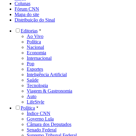
Colunas
Fórum CNN
Mapa do site
Distribuição do Sinal
Editorias
Ao Vivo
Política
Nacional
Economia
Internacional
Pop
Esportes
Inteligência Artificial
Saúde
Tecnologia
Viagem & Gastronomia
Auto
LifeStyle
Política
Índice CNN
Governo Lula
Câmara dos Deputados
Senado Federal
Supremo Tribunal Federal