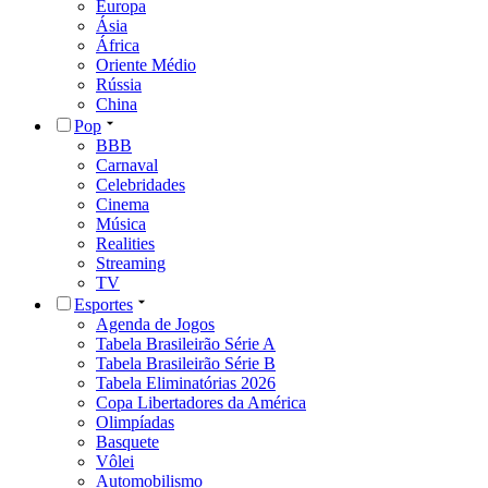
Europa
Ásia
África
Oriente Médio
Rússia
China
Pop
BBB
Carnaval
Celebridades
Cinema
Música
Realities
Streaming
TV
Esportes
Agenda de Jogos
Tabela Brasileirão Série A
Tabela Brasileirão Série B
Tabela Eliminatórias 2026
Copa Libertadores da América
Olimpíadas
Basquete
Vôlei
Automobilismo