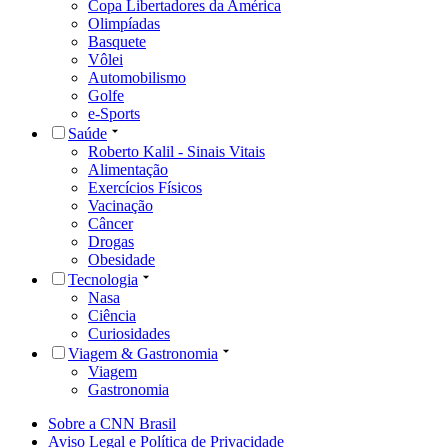
Copa Libertadores da América
Olimpíadas
Basquete
Vôlei
Automobilismo
Golfe
e-Sports
Saúde
Roberto Kalil - Sinais Vitais
Alimentação
Exercícios Físicos
Vacinação
Câncer
Drogas
Obesidade
Tecnologia
Nasa
Ciência
Curiosidades
Viagem & Gastronomia
Viagem
Gastronomia
Sobre a CNN Brasil
Aviso Legal e Política de Privacidade