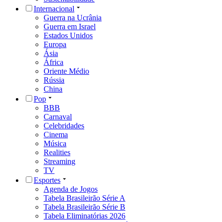
Internacional
Guerra na Ucrânia
Guerra em Israel
Estados Unidos
Europa
Ásia
África
Oriente Médio
Rússia
China
Pop
BBB
Carnaval
Celebridades
Cinema
Música
Realities
Streaming
TV
Esportes
Agenda de Jogos
Tabela Brasileirão Série A
Tabela Brasileirão Série B
Tabela Eliminatórias 2026