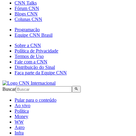
CNN Talks
Fórum CNN
Blogs CNN
Colunas CNN
Programação
Equipe CNN Brasil
Sobre a CNN
Política de Privacidade
Termos de Uso
Fale com a CNN
Distribuição do Sinal
Faça parte da Equipe CNN
Buscar
Pular para o conteúdo
Ao vivo
Política
Money
WW
Agro
Infra