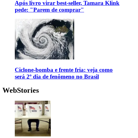
Após livro virar best-seller, Tamara Klink
pede: "Parem de comprar"
Ciclone-bomba e frente fria: veja como
será 2º dia de fenômeno no Brasil
WebStories