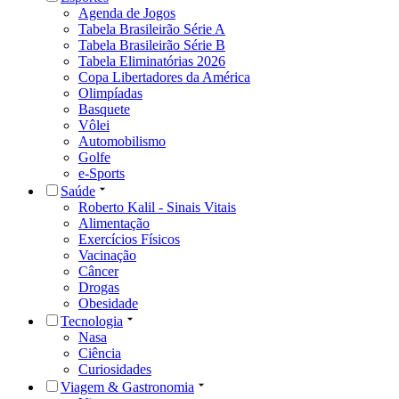
Agenda de Jogos
Tabela Brasileirão Série A
Tabela Brasileirão Série B
Tabela Eliminatórias 2026
Copa Libertadores da América
Olimpíadas
Basquete
Vôlei
Automobilismo
Golfe
e-Sports
Saúde
Roberto Kalil - Sinais Vitais
Alimentação
Exercícios Físicos
Vacinação
Câncer
Drogas
Obesidade
Tecnologia
Nasa
Ciência
Curiosidades
Viagem & Gastronomia