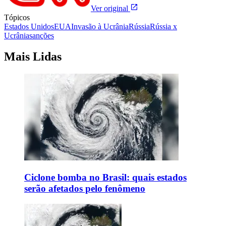
Ver original
Tópicos
Estados Unidos
EUA
Invasão à Ucrânia
Rússia
Rússia x
Ucrânia
sanções
Mais Lidas
Ciclone bomba no Brasil: quais estados
serão afetados pelo fenômeno