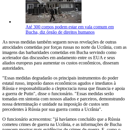
Até 300 corpos podem estar em vala comum em
Bucha, diz órgão de direitos humanos
As novas medidas também seguem novas revelações de outras
atrocidades cometidas por forças russas no norte da Ucrânia, com as
imagens das barbaridades cometidas em Bucha servindo como
acelerador das discussões em andamento entre os EUA e seus
aliados europeus para aumentar os custos econômicos, disseram
autoridades.
"Essas medidas degradarão os principais instrumentos do poder
estatal russo, imporão danos econômicos agudos e imediatos à
Rússia e responsabilizarão a cleptocracia russa que financia e apoia
a guerra de Putin", disse o funcionário. "Essas medidas serão
tomadas em sintonia com nossos aliados e parceiros, demonstrando
nossa determinação e unidade na imposição de custos sem
precedentes à Rússia por sua guerra contra a Ucrânia".
O funcionário acrescentou: "já havíamos concluído que a Rússia
cometeu crimes de guerra na Ucrânia, e as informações de Bucha
parecem mostrar mais evidências de crimes de guerra. E, como o