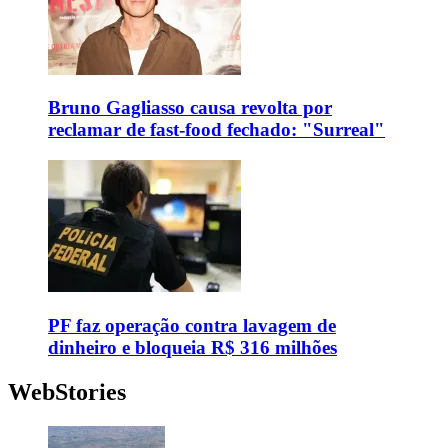
Bruno Gagliasso causa revolta por
reclamar de fast-food fechado: "Surreal"
PF faz operação contra lavagem de
dinheiro e bloqueia R$ 316 milhões
WebStories