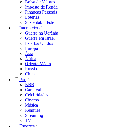
Bolsa de Valores
Imposto de Renda
Finanças Pessoais
Loterias
Sustentabilidade
Internacional
Guerra na Ucrânia
Guerra em Israel
Estados Unidos
Europa
Ásia
África
Oriente Médio
Rússia
China
Pop
BBB
Carnaval
Celebridades
Cinema
Música
Realities
Streaming
TV
Esportes