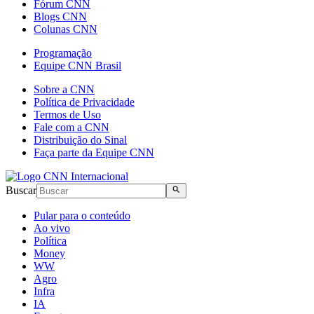
Fórum CNN
Blogs CNN
Colunas CNN
Programação
Equipe CNN Brasil
Sobre a CNN
Política de Privacidade
Termos de Uso
Fale com a CNN
Distribuição do Sinal
Faça parte da Equipe CNN
Buscar
Pular para o conteúdo
Ao vivo
Política
Money
WW
Agro
Infra
IA