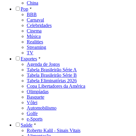
China
Pop
BBB
Carnaval
Celebridades
Cinema
Música
Realities
Streaming
TV
Esportes
Agenda de Jogos
Tabela Brasileirão Série A
Tabela Brasileirão Série B
Tabela Eliminatórias 2026
Copa Libertadores da América
Olimpíadas
Basquete
Vôlei
Automobilismo
Golfe
e-Sports
Saúde
Roberto Kalil - Sinais Vitais
Alimentação