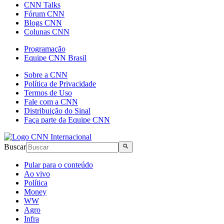
CNN Talks
Fórum CNN
Blogs CNN
Colunas CNN
Programação
Equipe CNN Brasil
Sobre a CNN
Política de Privacidade
Termos de Uso
Fale com a CNN
Distribuição do Sinal
Faça parte da Equipe CNN
Buscar
Pular para o conteúdo
Ao vivo
Política
Money
WW
Agro
Infra