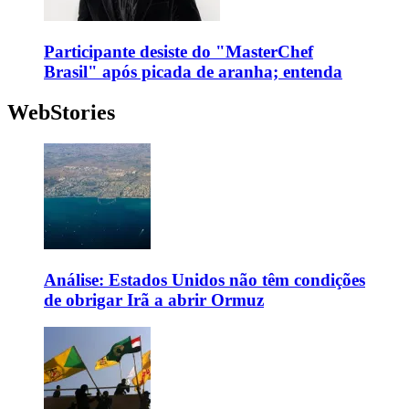
Participante desiste do "MasterChef
Brasil" após picada de aranha; entenda
WebStories
Análise: Estados Unidos não têm condições
de obrigar Irã a abrir Ormuz