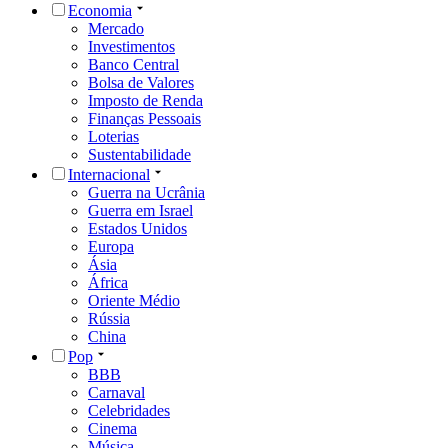
Economia
Mercado
Investimentos
Banco Central
Bolsa de Valores
Imposto de Renda
Finanças Pessoais
Loterias
Sustentabilidade
Internacional
Guerra na Ucrânia
Guerra em Israel
Estados Unidos
Europa
Ásia
África
Oriente Médio
Rússia
China
Pop
BBB
Carnaval
Celebridades
Cinema
Música