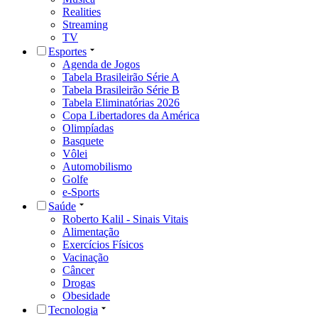
Realities
Streaming
TV
Esportes
Agenda de Jogos
Tabela Brasileirão Série A
Tabela Brasileirão Série B
Tabela Eliminatórias 2026
Copa Libertadores da América
Olimpíadas
Basquete
Vôlei
Automobilismo
Golfe
e-Sports
Saúde
Roberto Kalil - Sinais Vitais
Alimentação
Exercícios Físicos
Vacinação
Câncer
Drogas
Obesidade
Tecnologia