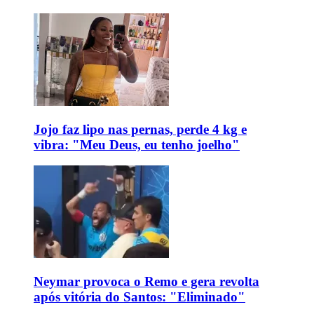
Jojo faz lipo nas pernas, perde 4 kg e
vibra: "Meu Deus, eu tenho joelho"
Neymar provoca o Remo e gera revolta
após vitória do Santos: "Eliminado"