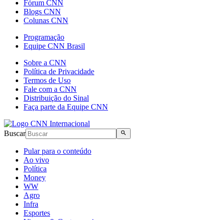
Fórum CNN
Blogs CNN
Colunas CNN
Programação
Equipe CNN Brasil
Sobre a CNN
Política de Privacidade
Termos de Uso
Fale com a CNN
Distribuição do Sinal
Faça parte da Equipe CNN
Buscar
Pular para o conteúdo
Ao vivo
Política
Money
WW
Agro
Infra
Esportes