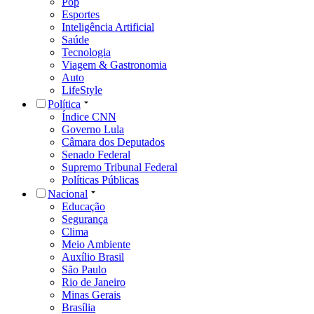
Pop
Esportes
Inteligência Artificial
Saúde
Tecnologia
Viagem & Gastronomia
Auto
LifeStyle
Política
Índice CNN
Governo Lula
Câmara dos Deputados
Senado Federal
Supremo Tribunal Federal
Políticas Públicas
Nacional
Educação
Segurança
Clima
Meio Ambiente
Auxílio Brasil
São Paulo
Rio de Janeiro
Minas Gerais
Brasília